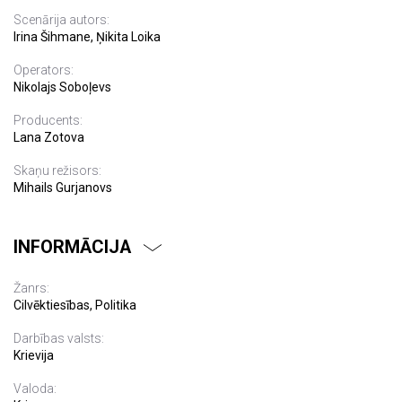
Scenārija autors:
Irina Šihmane, Ņikita Loika
Operators:
Nikolajs Soboļevs
Producents:
Lana Zotova
Skaņu režisors:
Mihails Gurjanovs
INFORMĀCIJA
Žanrs:
Cilvēktiesības, Politika
Darbības valsts:
Krievija
Valoda: