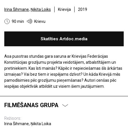
Irina Šihmane
,
Ņikita Loiks
Krievija
2019
90 min
Krievu
Skatīties Artdoc.media
Asa pusotras stundas gara saruna ar Krievijas Federācijas
Konstitūcijas grozījumu projekta veidotājiem, atbalstītājiem un
pretiniekiem. Kas īsti mainās? Kāpēc ir nepieciešamas šīs ārkārtas
izmaiņas? Vai bez tiem ir iespējams dzīvot? Un kāda Krievijā mēs
pamodīsimies pēc grozījumu pieņemšanas? Autori cenšas pēc
iespējas objektīvāk atbildēt uz visiem šiem jautājumiem.
FILMĒŠANAS GRUPA
Režisors:
Irina Šihmane, Ņikita Loika