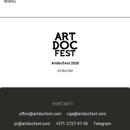
Krievu
Artdocfest 2020
ArtdocNet
KONTAKTI
office@artdocfest.com
riga@artdocfest.com
pr@artdocfest.com
+371-2727-47-45
Telegram