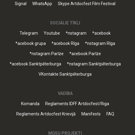
Signal
WhatsApp
Skype Artdocfest Film Festival
SOCIĀLIE TĪKLI
Telegram
Youtube
*nstagram
*acebook
*acebook grupa
*acebook Rīga
*nstagram Rīga
*nstagram Parīze
*acebook Parīze
*acebook Sanktpēterburga
*nstagram Sanktpēterburga
VKontakte Sanktpēterburga
VADĪBA
Komanda
Reglaments IDFF Artdocfest/Riga
Reglaments Artdocfest Krievijā
Manifests
FAQ
MŪSU PROJEKTI