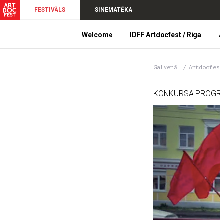
FESTIVĀLS
SINEMATĒKA
Welcome
IDFF Artdocfest / Riga
Galvenā
Artdocfe
KONKURSA PROG