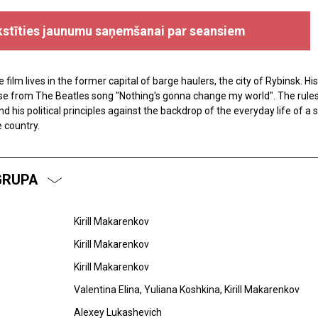
kstīties jaunumu saņemšanai par seansiem
 film lives in the former capital of barge haulers, the city of Rybinsk. His
 from The Beatles song "Nothing's gonna change my world". The rules of
d his political principles against the backdrop of the everyday life of a 
e country.
GRUPA
Kirill Makarenkov
Kirill Makarenkov
Kirill Makarenkov
Valentina Elina, Yuliana Koshkina, Kirill Makarenkov
Alexey Lukashevich