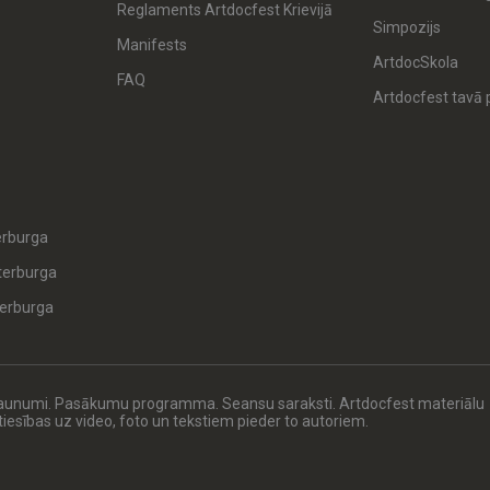
Reglaments Artdocfest Krievijā
Simpozijs
Manifests
ArtdocSkola
FAQ
Artdocfest tavā p
erburga
terburga
erburga
Jaunumi. Pasākumu programma. Seansu saraksti. Artdocfest materiālu
s tiesības uz video, foto un tekstiem pieder to autoriem.