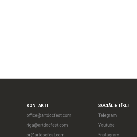
KONTAKTI
SOCIĀLIE TĪKLI
office@artdocfest.com
Telegram
riga@artdocfest.com
Youtube
pr@artdocfest.com
*nstagram