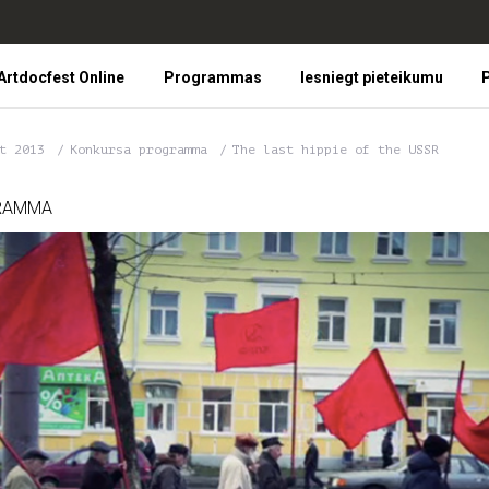
Artdocfest Online
Programmas
Iesniegt pieteikumu
P
st 2013
Konkursa programma
The last hippie of the USSR
RAMMA