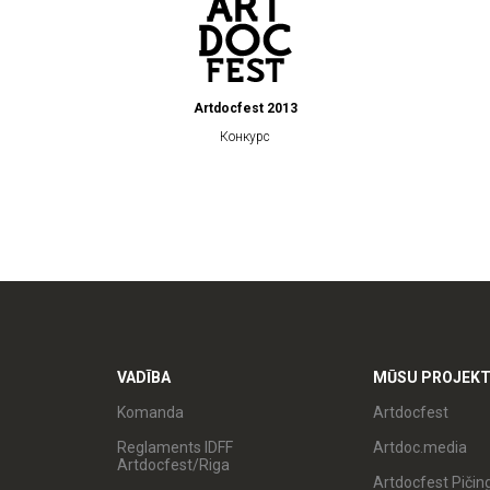
Artdocfest 2013
Конкурс
VADĪBA
MŪSU PROJEKT
Komanda
Artdocfest
Reglaments IDFF
Artdoc.media
Artdocfest/Riga
Artdocfest Pičin