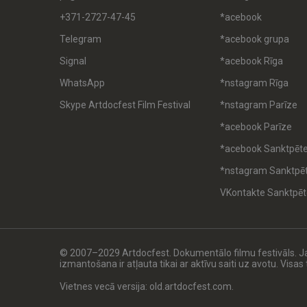
+371-2727-47-45
*acebook
Telegram
*acebook grupa
Signal
*acebook Rīga
WhatsApp
*nstagram Rīga
Skype Artdocfest Film Festival
*nstagram Parīze
*acebook Parīze
*acebook Sanktpēt
*nstagram Sanktpē
VKontakte Sanktpēt
© 2007–2029 Artdocfest. Dokumentālo filmu festivāls. 
izmantošana ir atļauta tikai ar aktīvu saiti uz avotu. Visa
Vietnes vecā versija: old.artdocfest.com.