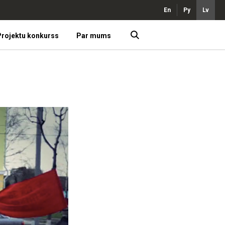
En
Ру
Lv
rojektu konkurss
Par mums