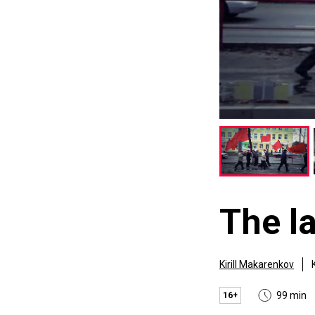
The l
Kirill Makarenkov
99 min
16+