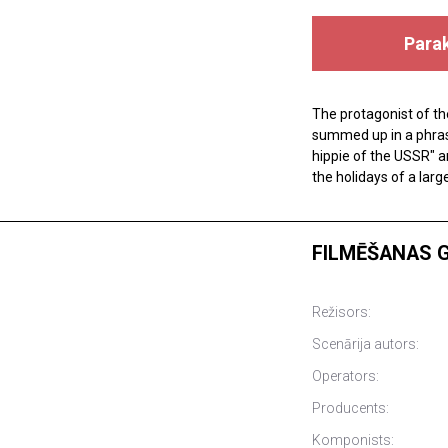
Para
The protagonist of the
summed up in a phrase
hippie of the USSR" an
the holidays of a larg
FILMĒŠANAS 
Režisors:
Scenārija autors:
Operators:
Producents:
Komponists: