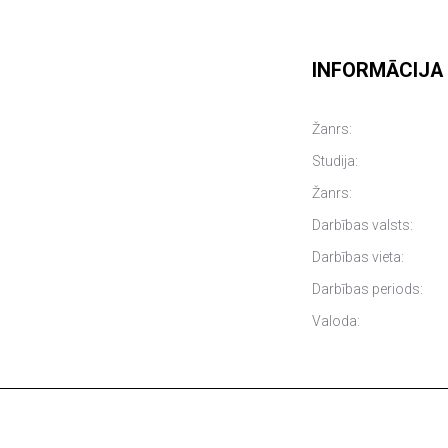
INFORMĀCIJA
Žanrs:
Studija:
Žanrs:
Darbības valsts:
Darbības vieta:
Darbības periods:
Valoda: