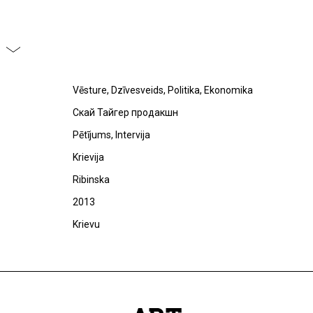
Vēsture, Dzīvesveids, Politika, Ekonomika
Скай Тайгер продакшн
Pētījums, Intervija
Krievija
Ribinska
2013
Krievu