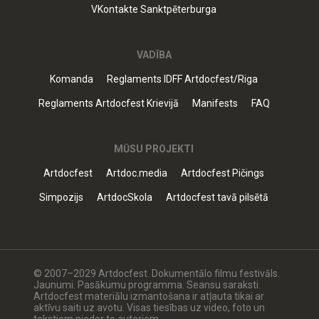
VKontakte Sanktpēterburga
VADĪBA
Komanda
Reglaments IDFF Artdocfest/Riga
Reglaments Artdocfest Krievijā
Manifests
FAQ
MŪSU PROJEKTI
Artdocfest
Artdoc.media
Artdocfest Pičings
Simpozijs
ArtdocSkola
Artdocfest tavā pilsētā
© 2007–2029 Artdocfest. Dokumentālo filmu festivāls.
Jaunumi. Pasākumu programma. Seansu saraksti.
Artdocfest materiālu izmantošana ir atļauta tikai ar
aktīvu saiti uz avotu. Visas tiesības uz video, foto un