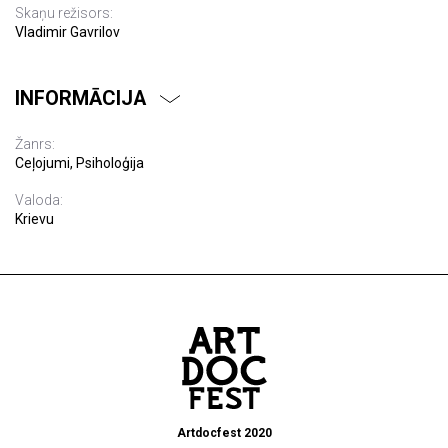
Skaņu režisors:
Vladimir Gavrilov
INFORMĀCIJA
Žanrs:
Ceļojumi, Psiholoģija
Valoda:
Krievu
Artdocfest 2020