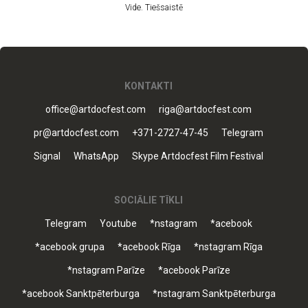
Vide. Tiešsaistē
KONTAKTI
office@artdocfest.com
riga@artdocfest.com
pr@artdocfest.com
+371-2727-47-45
Telegram
Signal
WhatsApp
Skype Artdocfest Film Festival
SOCIĀLIE TĪKLI
Telegram
Youtube
*nstagram
*acebook
*acebook grupa
*acebook Rīga
*nstagram Rīga
*nstagram Parīze
*acebook Parīze
*acebook Sanktpēterburga
*nstagram Sanktpēterburga