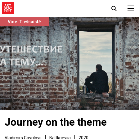
Vide. Tiešsaistē
Journey on the theme
Vladimirs Gavrilovs
Baltkrievija
2020