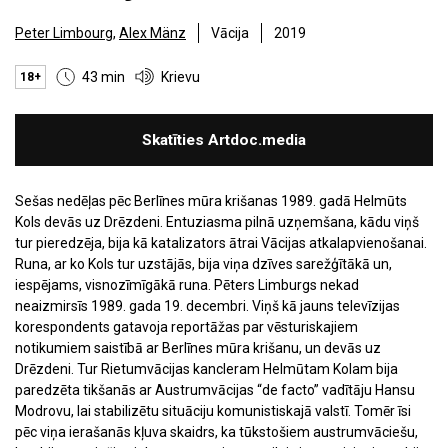
Peter Limbourg
,
Alex Mänz
Vācija
2019
43 min
Krievu
18+
Skatīties Artdoc.media
Sešas nedēļas pēc Berlīnes mūra krišanas 1989. gadā Helmūts
Kols devās uz Drēzdeni. Entuziasma pilnā uzņemšana, kādu viņš
tur pieredzēja, bija kā katalizators ātrai Vācijas atkalapvienošanai.
Runa, ar ko Kols tur uzstājās, bija viņa dzīves sarežģītākā un,
iespējams, visnozīmīgākā runa. Pēters Limburgs nekad
neaizmirsīs 1989. gada 19. decembri. Viņš kā jauns televīzijas
korespondents gatavoja reportāžas par vēsturiskajiem
notikumiem saistībā ar Berlīnes mūra krišanu, un devās uz
Drēzdeni. Tur Rietumvācijas kancleram Helmūtam Kolam bija
paredzēta tikšanās ar Austrumvācijas “de facto” vadītāju Hansu
Modrovu, lai stabilizētu situāciju komunistiskajā valstī. Tomēr īsi
pēc viņa ierašanās kļuva skaidrs, ka tūkstošiem austrumvāciešu,