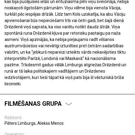
kas bija pucējušies ielās un entuziasma pilni viņu sveicināja, nebija
noskaņoti ilgstošām pārrunām. Viņu vēlme bija vienota Vācija,
turklāt pēc iespējas drīzāk. Līdz tam Kols uzskatīja, ka abu Vāciju
apvienošanai būs nepieciešami trīs vai četri gadi, bet šajā dienā
Drēzdenē viņš saprata, ka viss varētu notikt daudz ātrāk. Viņa
spontānā runa Drēzdenē kļuva par retorisku pastaigu pa naža
asmeni. Viņš apzinājās, ka nebija pieļaujams radīt vilšanos
austrumvāciešos vai nevērīgi izturēties pret četrām sadarbības
valstīm, un ka “jebkurš nepareizi izteikts vārds nekavējoties tiktu
interpretēts Parīzē, Londonā vai Maskavā” kā nacionālisma
pazīme. Trīsdesmit gadus vēlāk Limburgs atgriežas Drēzdenē un
runā ar tā laika politiskajiem vadītājiem un Drēzdenes
iedzīvotājiem, kuri tieši tāpat kā viņš pats bija šī vēsturiskā brīža
liecinieki.
FILMĒŠANAS GRUPA
Režisors:
Pēters Limburgs, Alekss Mencs
Operators: