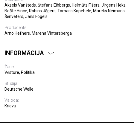
Aksels Vanšteds, Štefans Eihbergs, Helmūts Fišers, Jirgens Heks,
Beāte Hince, Robins Jēgers, Tomass Kopehele, Mareks Neimans
Šēnveters, Jans Fogels
Producents:
Arno Hefners, Marena Vintersberga
INFORMĀCIJA
Žanrs:
Vēsture, Politika
Studija:
Deutsche Welle
Valoda:
Krievu