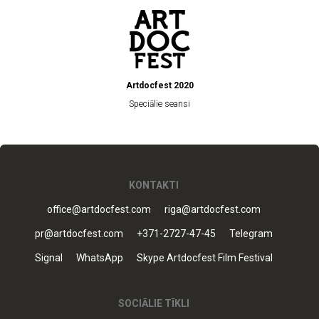
Artdocfest 2020
Speciālie seansi
KONTAKTI
office@artdocfest.com
riga@artdocfest.com
pr@artdocfest.com
+371-2727-47-45
Telegram
Signal
WhatsApp
Skype Artdocfest Film Festival
SOCIĀLIE TĪKLI