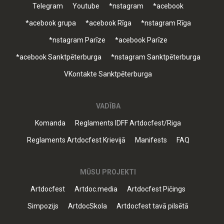
Telegram
Youtube
*nstagram
*acebook
*acebook grupa
*acebook Rīga
*nstagram Rīga
*nstagram Parīze
*acebook Parīze
*acebook Sanktpēterburga
*nstagram Sanktpēterburga
VKontakte Sanktpēterburga
VADĪBA
Komanda
Reglaments IDFF Artdocfest/Riga
Reglaments Artdocfest Krievijā
Manifests
FAQ
MŪSU PROJEKTI
Artdocfest
Artdoc.media
Artdocfest Pičings
Simpozijs
ArtdocSkola
Artdocfest tavā pilsētā