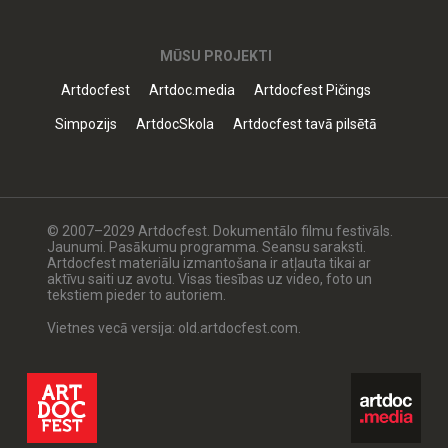
MŪSU PROJEKTI
Artdocfest
Artdoc.media
Artdocfest Pičings
Simpozijs
ArtdocSkola
Artdocfest tavā pilsētā
© 2007–2029 Artdocfest. Dokumentālo filmu festivāls.
Jaunumi. Pasākumu programma. Seansu saraksti.
Artdocfest materiālu izmantošana ir atļauta tikai ar
aktīvu saiti uz avotu. Visas tiesības uz video, foto un
tekstiem pieder to autoriem.
Vietnes vecā versija: old.artdocfest.com.