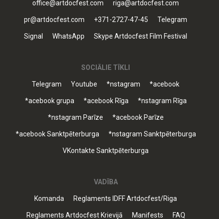
office@artdocfest.com
riga@artdocfest.com
pr@artdocfest.com
+371-2727-47-45
Telegram
Signal
WhatsApp
Skype Artdocfest Film Festival
SOCIĀLIE TĪKLI
Telegram
Youtube
*nstagram
*acebook
*acebook grupa
*acebook Rīga
*nstagram Rīga
*nstagram Parīze
*acebook Parīze
*acebook Sanktpēterburga
*nstagram Sanktpēterburga
VKontakte Sanktpēterburga
VADĪBA
Komanda
Reglaments IDFF Artdocfest/Riga
Reglaments Artdocfest Krievijā
Manifests
FAQ