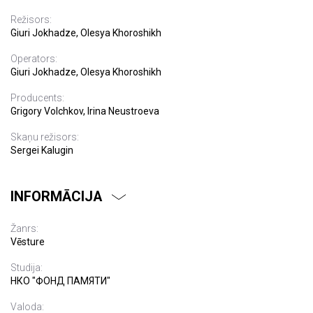
Režisors:
Giuri Jokhadze, Olesya Khoroshikh
Operators:
Giuri Jokhadze, Olesya Khoroshikh
Producents:
Grigory Volchkov, Irina Neustroeva
Skaņu režisors:
Sergei Kalugin
INFORMĀCIJA
Žanrs:
Vēsture
Studija:
НКО "ФОНД ПАМЯТИ"
Valoda: