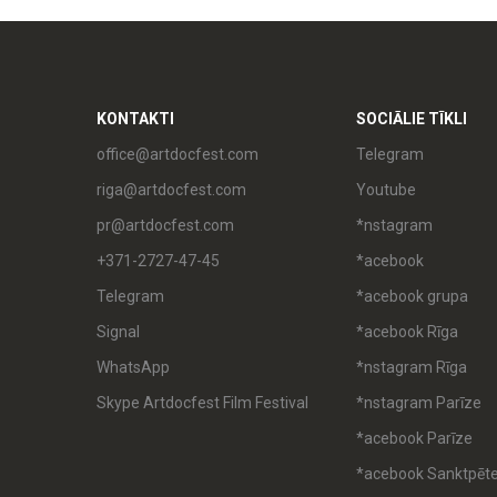
KONTAKTI
SOCIĀLIE TĪKLI
office@artdocfest.com
Telegram
riga@artdocfest.com
Youtube
pr@artdocfest.com
*nstagram
+371-2727-47-45
*acebook
Telegram
*acebook grupa
Signal
*acebook Rīga
WhatsApp
*nstagram Rīga
Skype Artdocfest Film Festival
*nstagram Parīze
*acebook Parīze
*acebook Sanktpēt