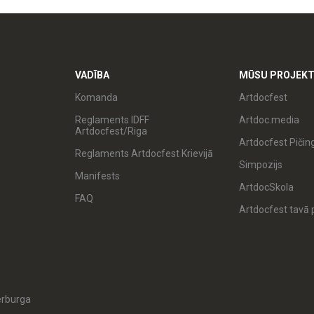
VADĪBA
MŪSU PROJEKT
Komanda
Artdocfest
Reglaments IDFF
Artdoc.media
Artdocfest/Riga
Artdocfest Pičin
Reglaments Artdocfest Krievijā
Simpozijs
Manifests
ArtdocSkola
FAQ
Artdocfest tavā p
erburga