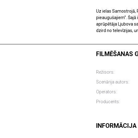
Uz ielas Samostrojā, 
pieaugušajiem". Šajā i
aprūpētāja Ljubova sar
dzird no televīzijas, 
FILMĒŠANAS 
Režisors:
Scenārija autors:
Operators:
Producents:
INFORMĀCIJA