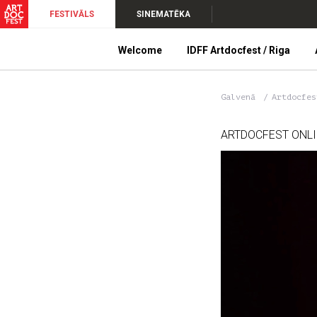
FESTIVĀLS
SINEMATĒKA
Welcome
IDFF Artdocfest / Riga
Galvenā
Artdocfe
ARTDOCFEST ONL