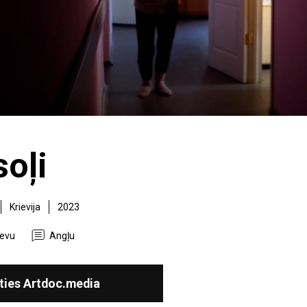
soļi
Krievija
2023
ievu
Angļu
ties Artdoc.media