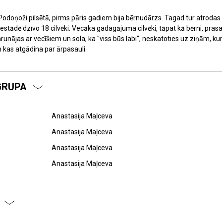
Podoņoži pilsētā, pirms pāris gadiem bija bērnudārzs. Tagad tur atroda
estādē dzīvo 18 cilvēki. Vecāka gadagājuma cilvēki, tāpat kā bērni, prasa
unājas ar vecīšiem un sola, ka "viss būs labi", neskatoties uz ziņām, kur
un kas atgādina par ārpasauli.
GRUPA
Anastasija Maļceva
Anastasija Maļceva
Anastasija Maļceva
Anastasija Maļceva