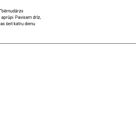
s "bērnudārzs
 aprūpi. Pavisam drīz,
as šeit katru dienu