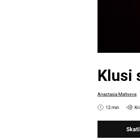
Klusi 
Anastasia Maltseva
12 min
Kr
Skatī