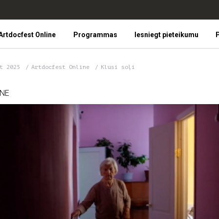
Artdocfest Online
Programmas
Iesniegt pieteikumu
P
st 2025
Artdocfest Online
Klusi soļi
INE