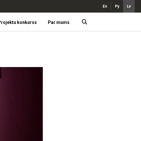
En
Ру
Lv
rojektu konkurss
Par mums