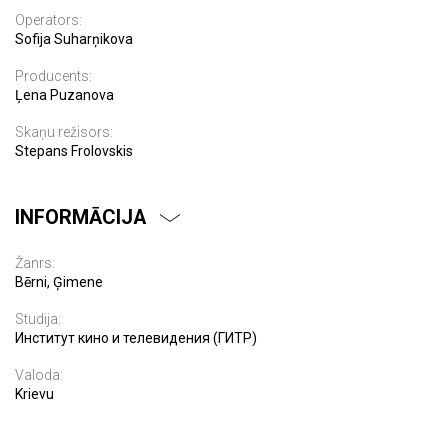
Operators:
Sofija Suharņikova
Producents:
Ļena Puzanova
Skaņu režisors:
Stepans Frolovskis
INFORMĀCIJA
Žanrs:
Bērni, Ģimene
Studija:
Институт кино и телевидения (ГИТР)
Valoda:
Krievu