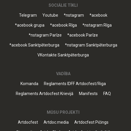
SOCIĀLIE TĪKLI
Telegram
Youtube
*nstagram
*acebook
*acebook grupa
*acebook Rīga
*nstagram Rīga
*nstagram Parīze
*acebook Parīze
*acebook Sanktpēterburga
*nstagram Sanktpēterburga
VKontakte Sanktpēterburga
VADĪBA
Komanda
Reglaments IDFF Artdocfest/Riga
Reglaments Artdocfest Krievijā
Manifests
FAQ
MŪSU PROJEKTI
Artdocfest
Artdoc.media
Artdocfest Pičings