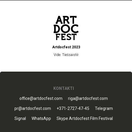
Artdocfest 2023
Vide. Tiešsaistē
KONTAKTI
office@artdocfest.com
riga@artdocfest.com
pr@artdocfest.com
+371-2727-47-45
Telegram
Signal
WhatsApp
Skype Artdocfest Film Festival