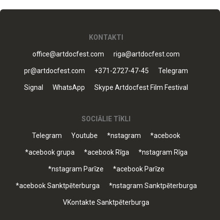
KONTAKTI
office@artdocfest.com
riga@artdocfest.com
pr@artdocfest.com
+371-2727-47-45
Telegram
Signal
WhatsApp
Skype Artdocfest Film Festival
SOCIĀLIE TĪKLI
Telegram
Youtube
*nstagram
*acebook
*acebook grupa
*acebook Rīga
*nstagram Rīga
*nstagram Parīze
*acebook Parīze
*acebook Sanktpēterburga
*nstagram Sanktpēterburga
VKontakte Sanktpēterburga