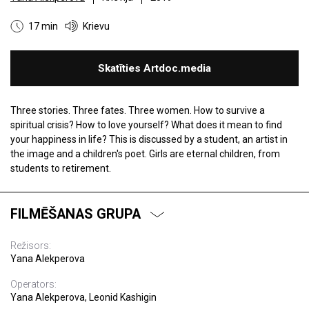
17 min
Krievu
Skatīties Artdoc.media
Three stories. Three fates. Three women. How to survive a
spiritual crisis? How to love yourself? What does it mean to find
your happiness in life? This is discussed by a student, an artist in
the image and a children's poet. Girls are eternal children, from
students to retirement.
FILMĒŠANAS GRUPA
Režisors:
Yana Alekperova
Operators:
Yana Alekperova, Leonid Kashigin