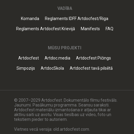
VADĪBA
Komanda
Reglaments IDFF Artdocfest/Riga
Reglaments Artdocfest Krievijā
Manifests
FAQ
MŪSU PROJEKTI
Artdocfest
Artdoc.media
Artdocfest Pičings
Simpozijs
ArtdocSkola
Artdocfest tavā pilsētā
© 2007–2029 Artdocfest. Dokumentālo filmu festivāls.
Jaunumi. Pasākumu programma. Seansu saraksti.
Artdocfest materiālu izmantošana ir atļauta tikai ar
aktīvu saiti uz avotu. Visas tiesības uz video, foto un
tekstiem pieder to autoriem.
Vietnes vecā versija: old.artdocfest.com.