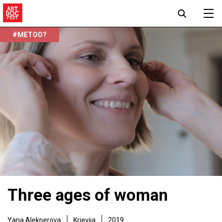
#METOO?
Three ages of woman
Yana Alekperova
Krievija
2019