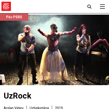
Pēc PSRS
UzRock
Arslan Veliev
Uzbekistāna
2019