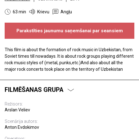
63 min
Krievu
Angļu
Parakstīties jaunumu saņemšanai par seansiem
This film is about the formation of rock music in Uzbekistan, from
Soviet times till nowadays. It is about rock groups playing different
rock music styles of (metal, punks,etc.)And also about all the
major rock concerts took place on the territory of Uzbekistan
FILMĒŠANAS GRUPA
Režisors:
Arslan Veliev
Scenārija autors:
Anton Evdokimov
Operators: