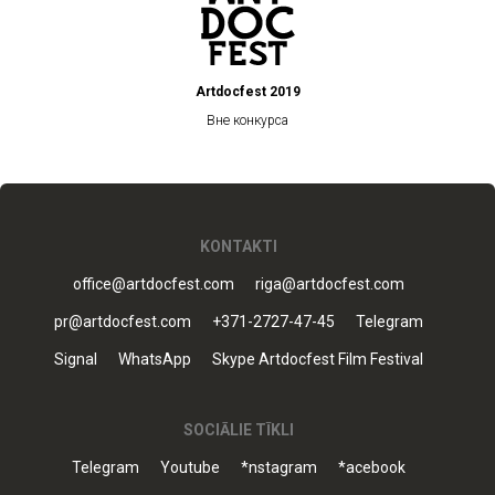
Artdocfest 2019
Вне конкурса
KONTAKTI
office@artdocfest.com
riga@artdocfest.com
pr@artdocfest.com
+371-2727-47-45
Telegram
Signal
WhatsApp
Skype Artdocfest Film Festival
SOCIĀLIE TĪKLI
Telegram
Youtube
*nstagram
*acebook