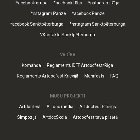
*acebook grupa
*acebook Rīga
*nstagram Rīga
*nstagram Parīze
*acebook Parīze
*acebook Sanktpēterburga
*nstagram Sanktpēterburga
VKontakte Sanktpēterburga
VADĪBA
Komanda
Reglaments IDFF Artdocfest/Riga
Reglaments Artdocfest Krievijā
Manifests
FAQ
MŪSU PROJEKTI
Artdocfest
Artdoc.media
Artdocfest Pičings
Simpozijs
ArtdocSkola
Artdocfest tavā pilsētā