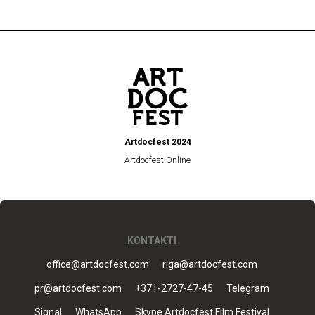
Artdocfest 2024
Artdocfest Online
KONTAKTI
office@artdocfest.com
riga@artdocfest.com
pr@artdocfest.com
+371-2727-47-45
Telegram
Signal
WhatsApp
Skype Artdocfest Film Festival