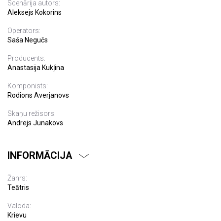
Scenārija autors:
Aleksejs Kokorins
Operators:
Saša Negučs
Producents:
Anastasija Kukļina
Komponists:
Rodions Averjanovs
Skaņu režisors:
Andrejs Junakovs
INFORMĀCIJA
Žanrs:
Teātris
Valoda:
Krievu