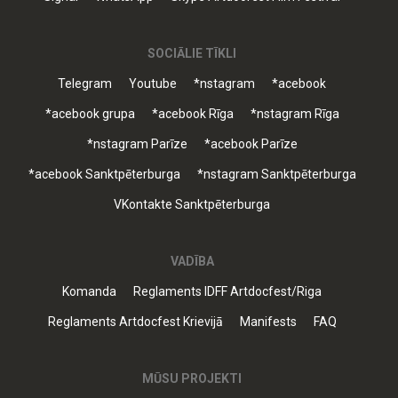
SOCIĀLIE TĪKLI
Telegram
Youtube
*nstagram
*acebook
*acebook grupa
*acebook Rīga
*nstagram Rīga
*nstagram Parīze
*acebook Parīze
*acebook Sanktpēterburga
*nstagram Sanktpēterburga
VKontakte Sanktpēterburga
VADĪBA
Komanda
Reglaments IDFF Artdocfest/Riga
Reglaments Artdocfest Krievijā
Manifests
FAQ
MŪSU PROJEKTI