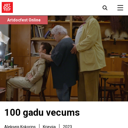
Artdocfest Online
100 gadu vecums
Aleksejs Kokorins
Krievija
2023