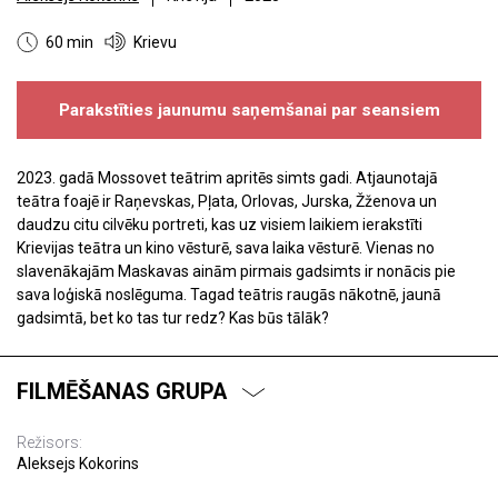
60 min
Krievu
Parakstīties jaunumu saņemšanai par seansiem
2023. gadā Mossovet teātrim apritēs simts gadi. Atjaunotajā
teātra foajē ir Raņevskas, Pļata, Orlovas, Jurska, Žženova un
daudzu citu cilvēku portreti, kas uz visiem laikiem ierakstīti
Krievijas teātra un kino vēsturē, sava laika vēsturē. Vienas no
slavenākajām Maskavas ainām pirmais gadsimts ir nonācis pie
sava loģiskā noslēguma. Tagad teātris raugās nākotnē, jaunā
gadsimtā, bet ko tas tur redz? Kas būs tālāk?
FILMĒŠANAS GRUPA
Režisors:
Aleksejs Kokorins