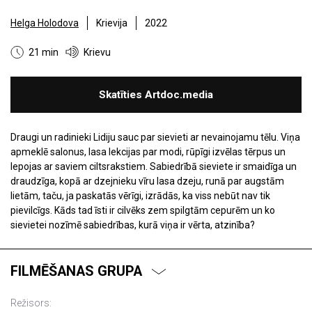
Helga Holodova
Krievija
2022
21 min
Krievu
Skatīties Artdoc.media
Draugi un radinieki Lidiju sauc par sievieti ar nevainojamu tēlu. Viņa
apmeklē salonus, lasa lekcijas par modi, rūpīgi izvēlas tērpus un
lepojas ar saviem ciltsrakstiem. Sabiedrībā sieviete ir smaidīga un
draudzīga, kopā ar dzejnieku vīru lasa dzeju, runā par augstām
lietām, taču, ja paskatās vērīgi, izrādās, ka viss nebūt nav tik
pievilcīgs. Kāds tad īsti ir cilvēks zem spilgtām cepurēm un ko
sievietei nozīmē sabiedrības, kurā viņa ir vērta, atzinība?
FILMĒŠANAS GRUPA
Režisors: