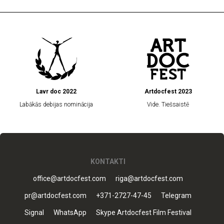
Lavr doc 2022
Artdocfest 2023
Labākās debijas nominācija
Vide. Tiešsaistē
KONTAKTI
office@artdocfest.com
riga@artdocfest.com
pr@artdocfest.com
+371-2727-47-45
Telegram
Signal
WhatsApp
Skype Artdocfest Film Festival