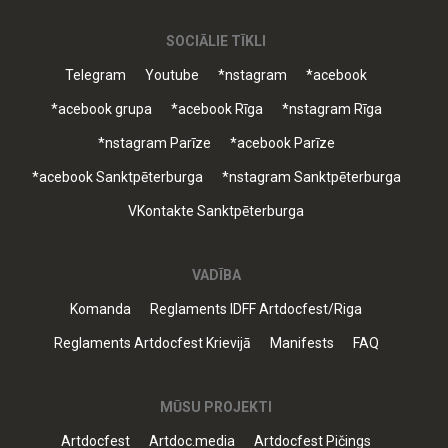
SOCIĀLIE TĪKLI
Telegram
Youtube
*nstagram
*acebook
*acebook grupa
*acebook Rīga
*nstagram Rīga
*nstagram Parīze
*acebook Parīze
*acebook Sanktpēterburga
*nstagram Sanktpēterburga
VKontakte Sanktpēterburga
VADĪBA
Komanda
Reglaments IDFF Artdocfest/Riga
Reglaments Artdocfest Krievijā
Manifests
FAQ
MŪSU PROJEKTI
Artdocfest
Artdoc.media
Artdocfest Pičings