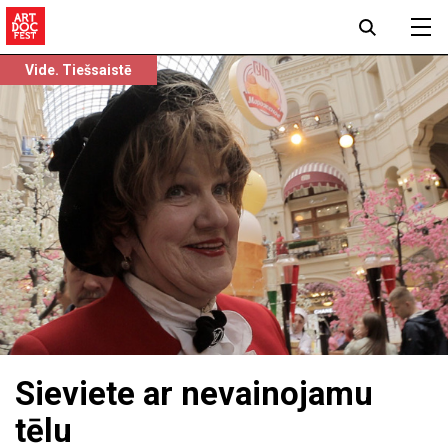
Vide. Tiešsaistē
Sieviete ar nevainojamu
tēlu