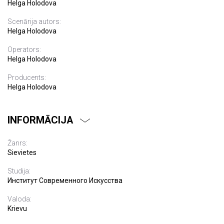
Helga Holodova
Scenārija autors:
Helga Holodova
Operators:
Helga Holodova
Producents:
Helga Holodova
INFORMĀCIJA
Žanrs:
Sievietes
Studija:
Институт Современного Искусства
Valoda:
Krievu