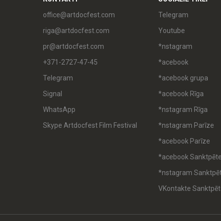
office@artdocfest.com
Telegram
riga@artdocfest.com
Youtube
pr@artdocfest.com
*nstagram
+371-2727-47-45
*acebook
Telegram
*acebook grupa
Signal
*acebook Rīga
WhatsApp
*nstagram Rīga
Skype Artdocfest Film Festival
*nstagram Parīze
*acebook Parīze
*acebook Sanktpēt
*nstagram Sanktpē
VKontakte Sanktpēt