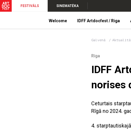
FESTIVĀLS
SINEMATĒKA
Welcome
IDFF Artdocfest / Riga
Galvenā
Aktualitā
Rīga
IDFF Art
norises
Ceturtais starpta
Rīgā no 2024. gad
4. starptautiskaj