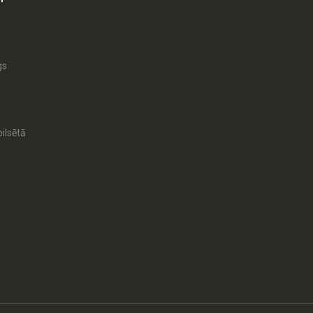
gs
ilsētā