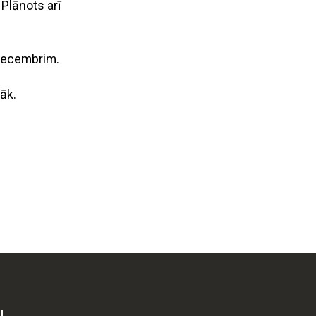
 Plānots arī
 decembrim.
lāk.
I