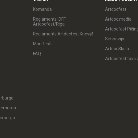
Komanda
Artdocfest
Reglaments IDFF
Artdoc.media
Artdocfest/Riga
Artdocfest Pičin
Reglaments Artdocfest Krievijā
Simpozijs
Manifests
ArtdocSkola
FAQ
Artdocfest tavā p
erburga
terburga
erburga