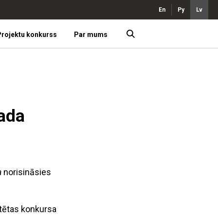
En
Ру
Lv
rojektu konkurss
Par mums
gada
a
norisināsies
tētas konkursa