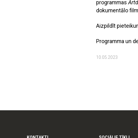
programmas
Art
dokumentālo film
Aizpildīt pieteik
Programma un det
10.05.2023
KONTAKTI
SOCIĀLIE TĪKLI