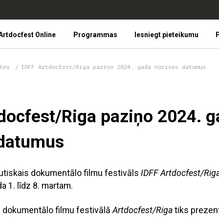
Artdocfest Online
Programmas
Iesniegt pieteikumu
P
tes
IDFF Artdocfest/Riga paziņo 2024. gada norises datumus
docfest/Riga paziņo 2024. 
 datumus
utiskais dokumentālo filmu festivāls
IDFF Artdocfest/Rig
a 1. līdz 8. martam.
ā dokumentālo filmu festivālā
Artdocfest/Riga
tiks prezen