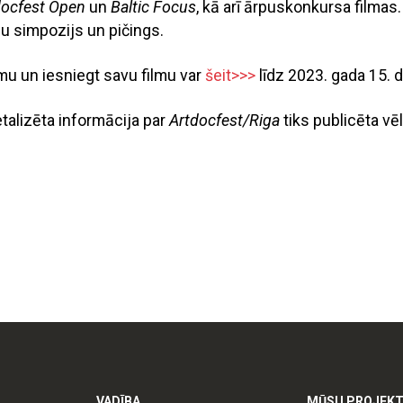
docfest Open
un
Baltic Focus
, kā arī ārpuskonkursa filmas.
u simpozijs un pičings.
umu un iesniegt savu filmu var
šeit>>>
līdz 2023. gada 15.
alizēta informācija par
Artdocfest/Riga
tiks publicēta vē
VADĪBA
MŪSU PROJEKT