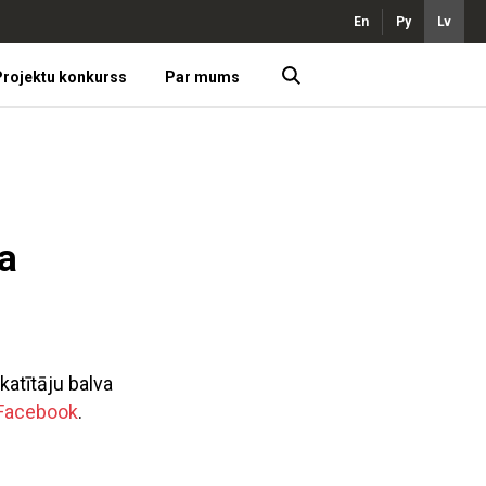
En
Ру
Lv
rojektu konkurss
Par mums
a
katītāju balva
Facebook
.