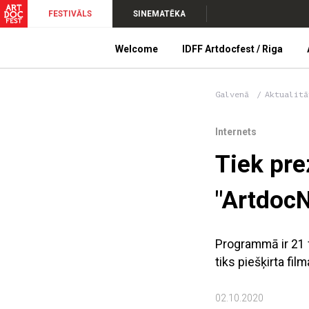
FESTIVĀLS
SINEMATĒKA
Welcome
IDFF Artdocfest / Riga
Galvenā
Aktualitā
Internets
Tiek pr
"Artdoc
Programmā ir 21 f
tiks piešķirta fil
02.10.2020