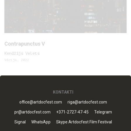
Contrapunctus V
Kendžijs Velets
Vācija, 2022
KONTAKTI
office@artdocfest.com
riga@artdocfest.com
pr@artdocfest.com
+371-2727-47-45
Telegram
Signal
WhatsApp
Skype Artdocfest Film Festival