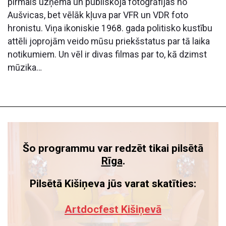
pirmais uzņēma un publiskoja fotogrāfijas no
Aušvicas, bet vēlāk kļuva par VFR un VDR foto
hronistu. Viņa ikoniskie 1968. gada politisko kustību
attēli joprojām veido mūsu priekšstatus par tā laika
notikumiem. Un vēl ir divas filmas par to, kā dzimst
mūzika…
Šo programmu var redzēt tikai pilsētā
Rīga
.
Pilsētā Kišiņeva jūs varat skatīties:
Artdocfest Kišiņevā