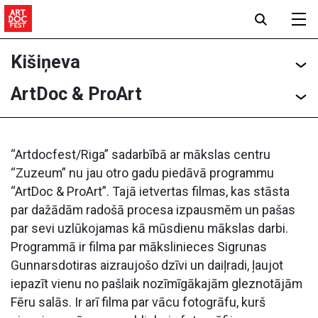
Kišiņeva
ArtDoc & ProArt
“Artdocfest/Riga” sadarbībā ar mākslas centru
“Zuzeum” nu jau otro gadu piedāvā programmu
“ArtDoc & ProArt”. Tajā ietvertas filmas, kas stāsta
par dažādām radošā procesa izpausmēm un pašas
par sevi uzlūkojamas kā mūsdienu mākslas darbi.
Programmā ir filma par mākslinieces Sigrunas
Gunnarsdotiras aizraujošo dzīvi un daiļradi, ļaujot
iepazīt vienu no pašlaik nozīmīgākajām gleznotājām
Fēru salās. Ir arī filma par vācu fotogrāfu, kurš