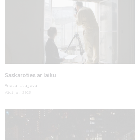
Saskaroties ar laiku
Aneta Ilijeva
Vācija, 2023