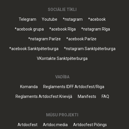
SOCIĀLIE TĪKLI
Telegram
Youtube
*nstagram
*acebook
*acebook grupa
*acebook Rīga
*nstagram Rīga
*nstagram Parīze
*acebook Parīze
*acebook Sanktpēterburga
*nstagram Sanktpēterburga
VKontakte Sanktpēterburga
VADĪBA
Komanda
Reglaments IDFF Artdocfest/Riga
Reglaments Artdocfest Krievijā
Manifests
FAQ
MŪSU PROJEKTI
Artdocfest
Artdoc.media
Artdocfest Pičings