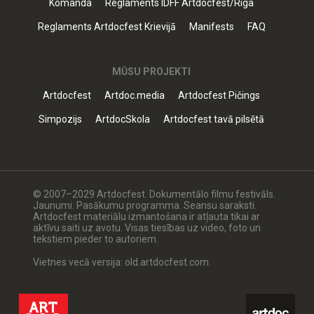
Komanda
Reglaments IDFF Artdocfest/Riga
Reglaments Artdocfest Krievijā
Manifests
FAQ
MŪSU PROJEKTI
Artdocfest
Artdoc.media
Artdocfest Pičings
Simpozijs
ArtdocSkola
Artdocfest tavā pilsētā
© 2007–2029 Artdocfest. Dokumentālo filmu festivāls.
Jaunumi. Pasākumu programma. Seansu saraksti.
Artdocfest materiālu izmantošana ir atļauta tikai ar
aktīvu saiti uz avotu. Visas tiesības uz video, foto un
tekstiem pieder to autoriem.
Vietnes vecā versija: old.artdocfest.com.