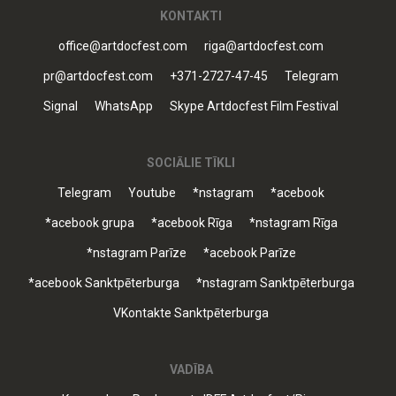
KONTAKTI
office@artdocfest.com
riga@artdocfest.com
pr@artdocfest.com
+371-2727-47-45
Telegram
Signal
WhatsApp
Skype Artdocfest Film Festival
SOCIĀLIE TĪKLI
Telegram
Youtube
*nstagram
*acebook
*acebook grupa
*acebook Rīga
*nstagram Rīga
*nstagram Parīze
*acebook Parīze
*acebook Sanktpēterburga
*nstagram Sanktpēterburga
VKontakte Sanktpēterburga
VADĪBA