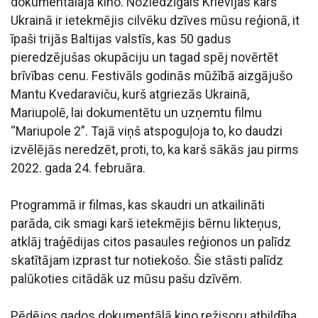
dokumentālajā kino. Noziedzīgais Krievijas karš
Ukrainā ir ietekmējis cilvēku dzīves mūsu reģionā, it
īpaši trijās Baltijas valstīs, kas 50 gadus
pieredzējušas okupāciju un tagad spēj novērtēt
brīvības cenu. Festivāls godinās mūžībā aizgājušo
Mantu Kvedaraviču, kurš atgriezās Ukrainā,
Mariupolē, lai dokumentētu un uzņemtu filmu
“Mariupole 2”. Tajā viņš atspoguļoja to, ko daudzi
izvēlējās neredzēt, proti, to, ka karš sākās jau pirms
2022. gada 24. februāra.
Programmā ir filmas, kas skaudri un atkailināti
parāda, cik smagi karš ietekmējis bērnu likteņus,
atklāj traģēdijas citos pasaules reģionos un palīdz
skatītājam izprast tur notiekošo. Šie stāsti palīdz
palūkoties citādāk uz mūsu pašu dzīvēm.
Pēdējos gados dokumentālā kino režisoru atbildība