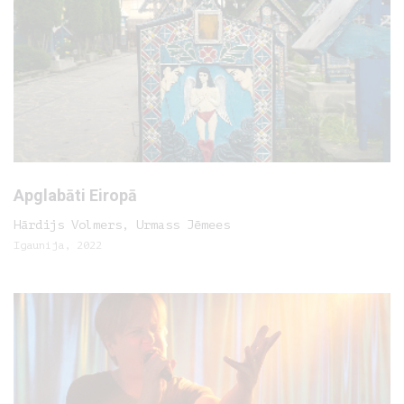
Apglabāti Eiropā
Hārdijs Volmers, Urmass Jēmees
Igaunija, 2022