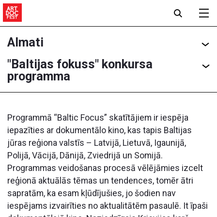
Almati
"Baltijas fokuss" konkursa
programma
Programmā “Baltic Focus” skatītājiem ir iespēja
iepazīties ar dokumentālo kino, kas tapis Baltijas
jūras reģiona valstīs – Latvijā, Lietuvā, Igaunijā,
Polijā, Vācijā, Dānijā, Zviedrijā un Somijā.
Programmas veidošanas procesā vēlējāmies izcelt
reģionā aktuālās tēmas un tendences, tomēr ātri
sapratām, ka esam kļūdījušies, jo šodien nav
iespējams izvairīties no aktualitātēm pasaulē. It īpaši