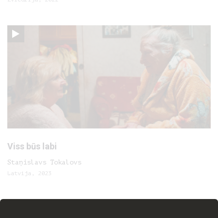
Viss būs labi
Staņislavs Tokalovs
Latvija, 2023