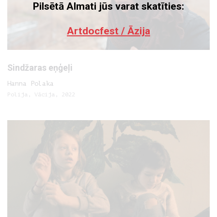
Pilsētā Almati jūs varat skatīties:
Artdocfest / Āzija
Sindžaras eņģeļi
Hanna Polaka
Polija, Vācija, 2022