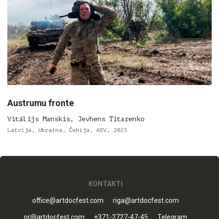
Austrumu fronte
Vitālijs Manskis, Jevhens Titarenko
Latvija, Ukraina, Čehija, ASV, 2023
KONTAKTI
office@artdocfest.com
riga@artdocfest.com
pr@artdocfest.com
+371-2727-47-45
Telegram