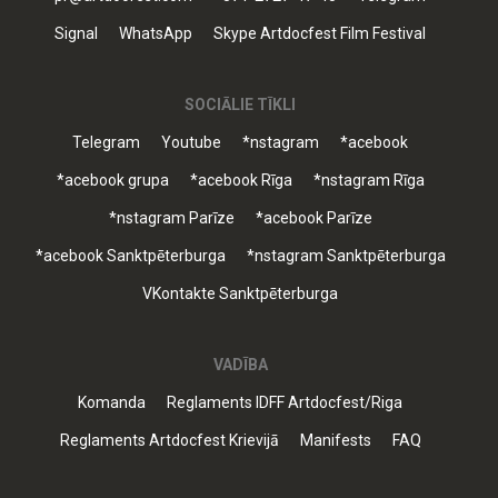
Signal
WhatsApp
Skype Artdocfest Film Festival
SOCIĀLIE TĪKLI
Telegram
Youtube
*nstagram
*acebook
*acebook grupa
*acebook Rīga
*nstagram Rīga
*nstagram Parīze
*acebook Parīze
*acebook Sanktpēterburga
*nstagram Sanktpēterburga
VKontakte Sanktpēterburga
VADĪBA
Komanda
Reglaments IDFF Artdocfest/Riga
Reglaments Artdocfest Krievijā
Manifests
FAQ