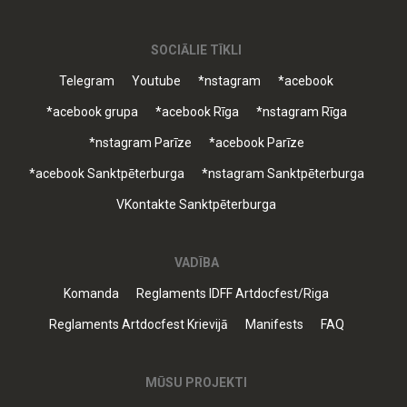
SOCIĀLIE TĪKLI
Telegram
Youtube
*nstagram
*acebook
*acebook grupa
*acebook Rīga
*nstagram Rīga
*nstagram Parīze
*acebook Parīze
*acebook Sanktpēterburga
*nstagram Sanktpēterburga
VKontakte Sanktpēterburga
VADĪBA
Komanda
Reglaments IDFF Artdocfest/Riga
Reglaments Artdocfest Krievijā
Manifests
FAQ
MŪSU PROJEKTI