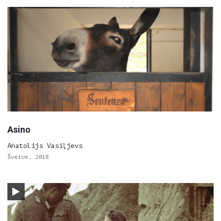
Asino
Anatolijs Vasiļjevs
Šveice, 2018