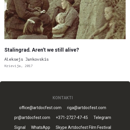
Stalingrad. Aren't we still alive?
Aleksejs Jankovskis
Krievija, 2017
KONTAKTI
office@artdocfest.com
riga@artdocfest.com
pr@artdocfest.com
+371-2727-47-45
Telegram
Signal
WhatsApp
Skype Artdocfest Film Festival