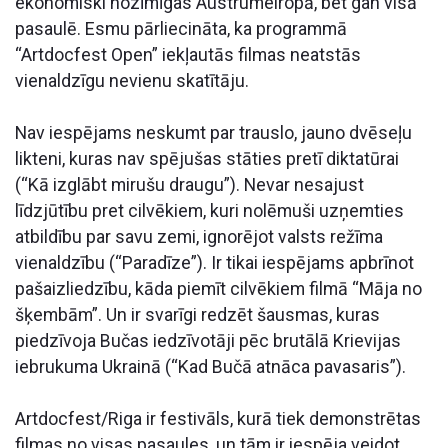
ekonomiski nozīmīgas Austrumeiropā, bet gan visā
pasaulē. Esmu pārliecināta, ka programmā
“Artdocfest Open” iekļautās filmas neatstās
vienaldzīgu nevienu skatītāju.
Nav iespējams neskumt par trauslo, jauno dvēseļu
likteni, kuras nav spējušas stāties pretī diktatūrai
(“Kā izglābt mirušu draugu”). Nevar nesajust
līdzjūtību pret cilvēkiem, kuri nolēmuši uzņemties
atbildību par savu zemi, ignorējot valsts režīma
vienaldzību (“Paradīze”). Ir tikai iespējams apbrīnot
pašaizliedzību, kāda piemīt cilvēkiem filmā “Māja no
šķembām”. Un ir svarīgi redzēt šausmas, kuras
piedzīvoja Bučas iedzīvotāji pēc brutālā Krievijas
iebrukuma Ukrainā (“Kad Bučā atnāca pavasaris”).
Artdocfest/Riga ir festivāls, kurā tiek demonstrētas
filmas no visas pasaules, un tām ir iespēja veidot