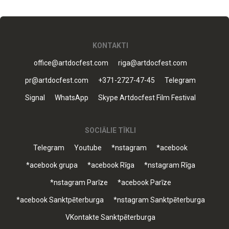
KONTAKTI
office@artdocfest.com
riga@artdocfest.com
pr@artdocfest.com
+371-2727-47-45
Telegram
Signal
WhatsApp
Skype Artdocfest Film Festival
SOCIĀLIE TĪKLI
Telegram
Youtube
*nstagram
*acebook
*acebook grupa
*acebook Rīga
*nstagram Rīga
*nstagram Parīze
*acebook Parīze
*acebook Sanktpēterburga
*nstagram Sanktpēterburga
VKontakte Sanktpēterburga