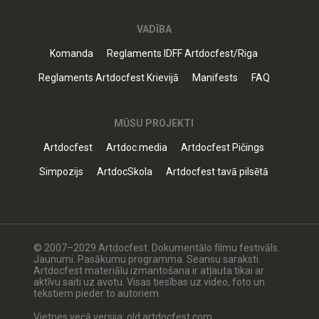
VADĪBA
Komanda
Reglaments IDFF Artdocfest/Riga
Reglaments Artdocfest Krievijā
Manifests
FAQ
MŪSU PROJEKTI
Artdocfest
Artdoc.media
Artdocfest Pičings
Simpozijs
ArtdocSkola
Artdocfest tavā pilsētā
© 2007–2029 Artdocfest. Dokumentālo filmu festivāls.
Jaunumi. Pasākumu programma. Seansu saraksti.
Artdocfest materiālu izmantošana ir atļauta tikai ar
aktīvu saiti uz avotu. Visas tiesības uz video, foto un
tekstiem pieder to autoriem.
Vietnes vecā versija: old.artdocfest.com.