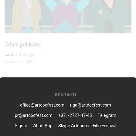
Zilais pelikāns
Laslo Čakijs
Ungārija, 2023
KONTAKTI
office@artdocfest.com
riga@artdocfest.com
pr@artdocfest.com
+371-2727-47-45
Telegram
Signal
WhatsApp
Skype Artdocfest Film Festival