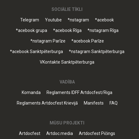
SOCIĀLIE TĪKLI
Telegram
Youtube
*nstagram
*acebook
*acebook grupa
*acebook Rīga
*nstagram Rīga
*nstagram Parīze
*acebook Parīze
*acebook Sanktpēterburga
*nstagram Sanktpēterburga
VKontakte Sanktpēterburga
VADĪBA
Komanda
Reglaments IDFF Artdocfest/Riga
Reglaments Artdocfest Krievijā
Manifests
FAQ
MŪSU PROJEKTI
Artdocfest
Artdoc.media
Artdocfest Pičings