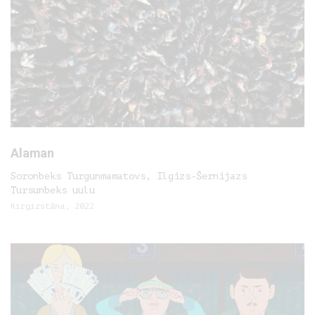
Alaman
Soronbeks Turgunmamatovs, Ilgizs-Šernijazs
Tursunbeks uulu
Kirgizstāna, 2022