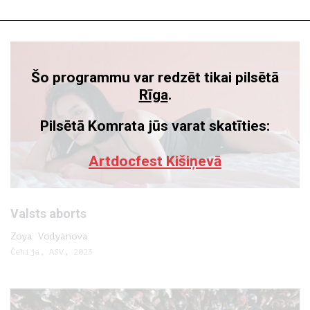
Šo programmu var redzēt tikai pilsētā
Rīga
.
Pilsētā Komrata jūs varat skatīties:
Artdocfest Kišiņevā
Valsts aborts
Zoya Vodyanova
Čehija, ASV, 2023