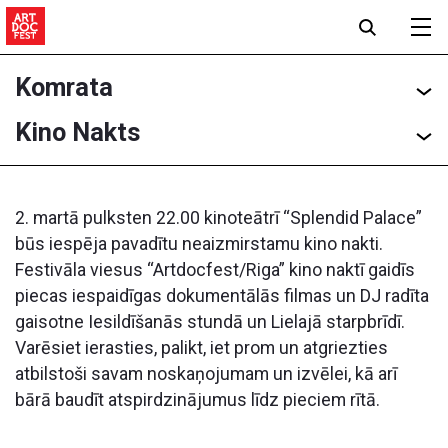
Komrata
Kino Nakts
2. martā pulksten 22.00 kinoteātrī “Splendid Palace”
būs iespēja pavadītu neaizmirstamu kino nakti.
Festivāla viesus “Artdocfest/Riga” kino naktī gaidīs
piecas iespaidīgas dokumentālās filmas un DJ radīta
gaisotne Iesildīšanās stundā un Lielajā starpbrīdī.
Varēsiet ierasties, palikt, iet prom un atgriezties
atbilstoši savam noskaņojumam un izvēlei, kā arī
bārā baudīt atspirdzinājumus līdz pieciem rītā.