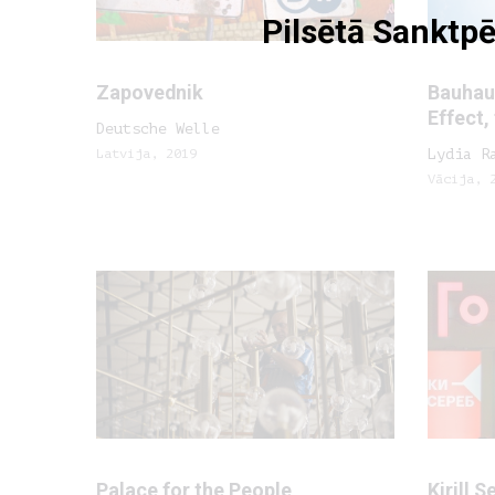
Pilsētā Sanktpē
Zapovednik
Bauhau
Effect,
Deutsche Welle
Latvija, 2019
Lydia R
Vācija, 
Palace for the People
Kirill 