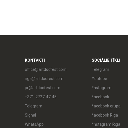
KONTAKTI
SOCIĀLIE TĪKLI
office@artdocfest.com
Telegram
riga@artdocfest.com
Youtube
pr@artdocfest.com
*nstagram
+371-2727-47-45
*acebook
Telegram
*acebook grupa
Signal
*acebook Rīga
WhatsApp
*nstagram Rīga