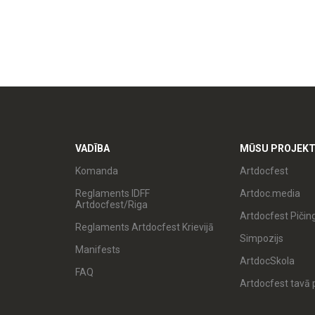
VADĪBA
MŪSU PROJEKT
Komanda
Artdocfest
Reglaments IDFF
Artdoc.media
Artdocfest/Riga
Artdocfest Pičin
Reglaments Artdocfest Krievijā
Simpozijs
Manifests
ArtdocSkola
FAQ
Artdocfest tavā p