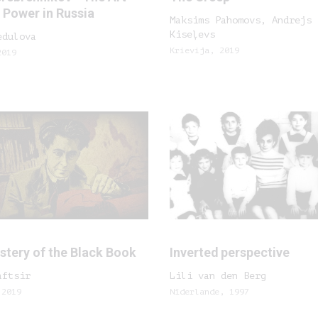
 Power in Russia
Maksims Pahomovs, Andrejs
Kiseļevs
edulova
Krievija, 2019
2019
stery of the Black Book
Inverted perspective
aftsir
Lili van den Berg
 2019
Nīderlande, 1997