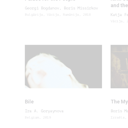
and the
Georgi Bogdanov, Boris Missirkov
Bulgārija, Vācija, Rumānija, 2018
Katja F
Vācija, 
Bile
The My
Ira A. Goryaynova
Boris M
Belgium, 2019
Izraēla,