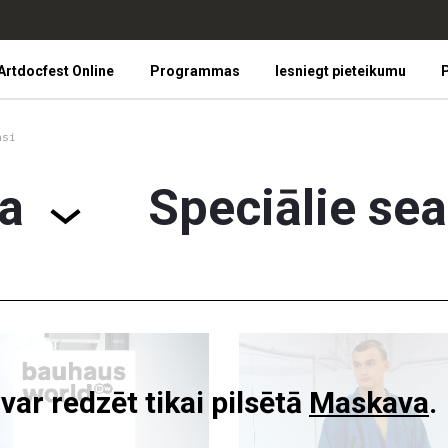
Artdocfest Online
Programmas
Iesniegt pieteikumu
P
nsi
a
Speciālie sea
r redzēt tikai pilsētā
Maskava
.