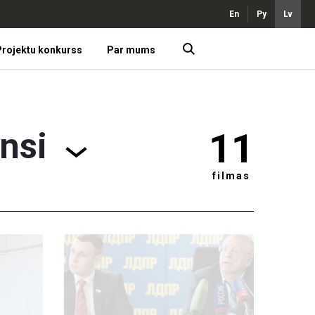
En
Ру
Lv
rojektu konkurss
Par mums
nsi
11
filmas