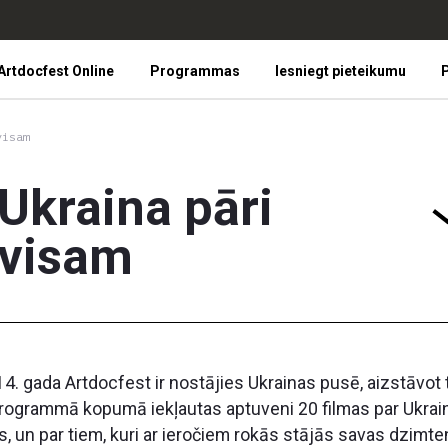
Artdocfest Online
Programmas
Iesniegt pieteikumu
P
visam
Ukraina pāri
visam
14. gada Artdocfest ir nostājies Ukrainas pusē, aizstāvot
rogrammā kopumā iekļautas aptuveni 20 filmas par Ukrainu,
s, un par tiem, kuri ar ieročiem rokās stājās savas dzimten