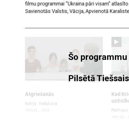
filmu programmai “Ukraina pāri visam” atlasīto 
Savienotās Valstis, Vācija, Apvienotā Karalist
Šo programmu va
Pilsētā Tiešsais
Atgriešanās
Kad Kri
uzticīb
Katja Fedulova
Vācija, 2023
Mathias
Vācija, 