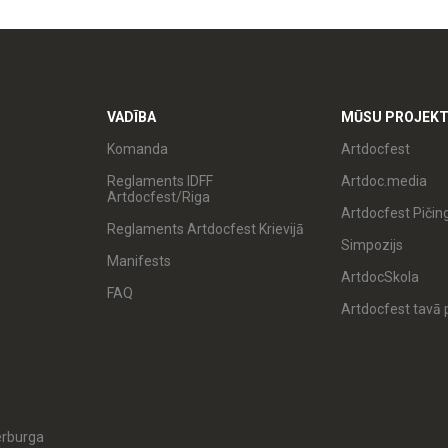
VADĪBA
MŪSU PROJEKT
Komanda
Artdocfest
Reglaments IDFF
Artdoc.media
Artdocfest/Riga
Artdocfest Pičin
Reglaments Artdocfest Krievijā
Simpozijs
Manifests
ArtdocSkola
FAQ
Artdocfest tavā p
erburga