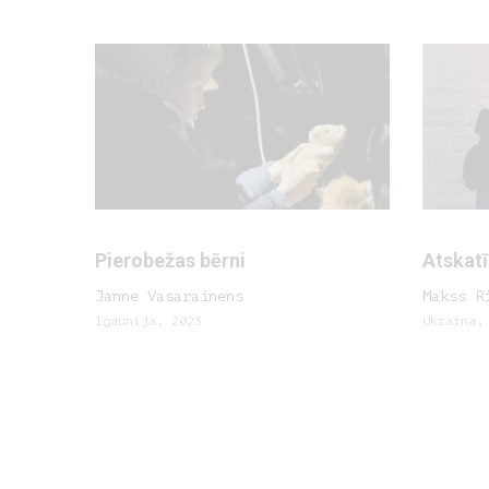
Pierobežas bērni
Atskat
Janne Vasarainens
Makss R
Igaunija, 2023
Ukraina,