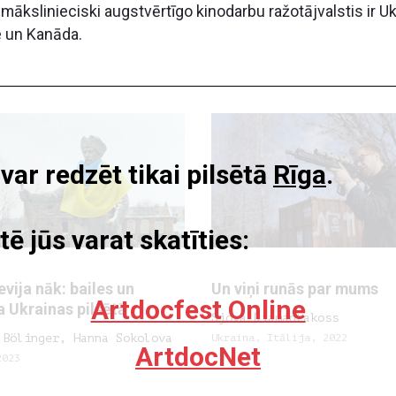
mākslinieciski augstvērtīgo kinodarbu ražotājvalstis ir Ukra
e un Kanāda.
r redzēt tikai pilsētā
Rīga
.
tē jūs varat skatīties:
evija nāk: bailes un
Un viņi runās par mums
Artdocfest Online
a Ukrainas pilsētā
Sjova Diamantakoss
 Bölinger, Hanna Sokolova
Ukraina, Itālija, 2022
ArtdocNet
2023