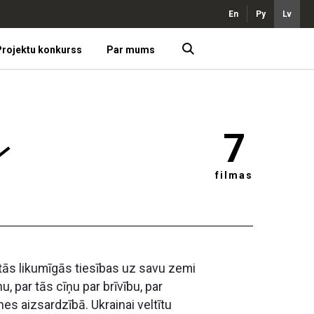
En
Ру
Lv
rojektu konkurss
Par mums
7
filmas
 tās likumīgās tiesības uz savu zemi
 par tās cīņu par brīvību, par
es aizsardzībā. Ukrainai veltītu