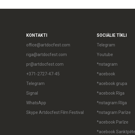
KONTAKTI
SOCIĀLIE TĪKLI
office@artdocfest.com
Telegram
riga@artdocfest.com
Youtube
pr@artdocfest.com
*nstagram
+371-2727-47-45
*acebook
Telegram
*acebook grupa
Signal
*acebook Rīga
WhatsApp
*nstagram Rīga
Skype Artdocfest Film Festival
*nstagram Parīze
*acebook Parīze
*acebook Sanktpēt