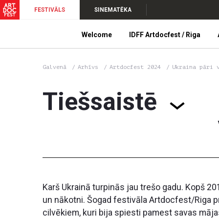
FESTIVĀLS
SINEMATĒKA
Welcome
IDFF Artdocfest / Riga
Galvenā
Arhīvs
Artdocfest 2024
Ukraina pāri 
Tiešsaistē
Karš Ukrainā turpinās jau trešo gadu. Kopš 20
un nākotni. Šogad festivāla Artdocfest/Riga p
cilvēkiem, kuri bija spiesti pamest savas māja