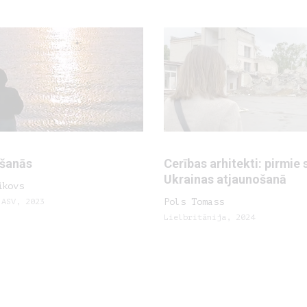
īšanās
Cerības arhitekti: pirmie 
Ukrainas atjaunošanā
ikovs
 ASV, 2023
Pols Tomass
Lielbritānija, 2024