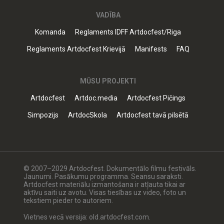
VADĪBA
Komanda
Reglaments IDFF Artdocfest/Riga
Reglaments Artdocfest Krievijā
Manifests
FAQ
MŪSU PROJEKTI
Artdocfest
Artdoc.media
Artdocfest Pičings
Simpozijs
ArtdocSkola
Artdocfest tavā pilsētā
© 2007–2029 Artdocfest. Dokumentālo filmu festivāls.
Jaunumi. Pasākumu programma. Seansu saraksti.
Artdocfest materiālu izmantošana ir atļauta tikai ar
aktīvu saiti uz avotu. Visas tiesības uz video, foto un
tekstiem pieder to autoriem.
Vietnes vecā versija: old.artdocfest.com.