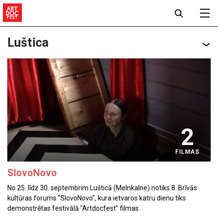
Luštica
2
FILMAS
SlovoNovo
No 25. līdz 30. septembrim Lušticā (Melnkalne) notiks 8. Brīvās
kultūras forums "SlovoNovo", kura ietvaros katru dienu tiks
demonstrētas festivālā "Artdoсfest" filmas.