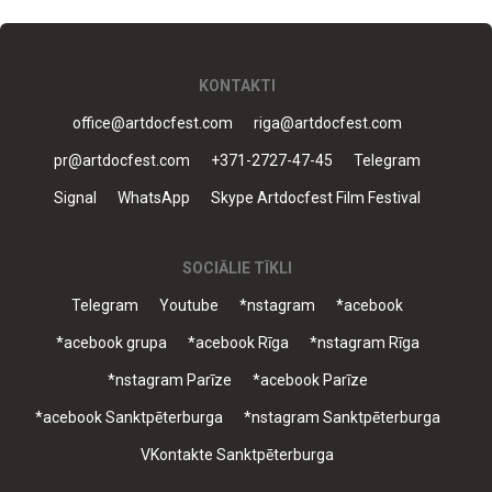
KONTAKTI
office@artdocfest.com
riga@artdocfest.com
pr@artdocfest.com
+371-2727-47-45
Telegram
Signal
WhatsApp
Skype Artdocfest Film Festival
SOCIĀLIE TĪKLI
Telegram
Youtube
*nstagram
*acebook
*acebook grupa
*acebook Rīga
*nstagram Rīga
*nstagram Parīze
*acebook Parīze
*acebook Sanktpēterburga
*nstagram Sanktpēterburga
VKontakte Sanktpēterburga