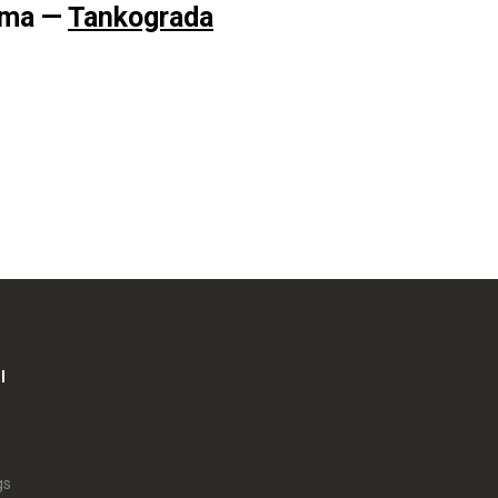
lma —
Tankograda
I
gs