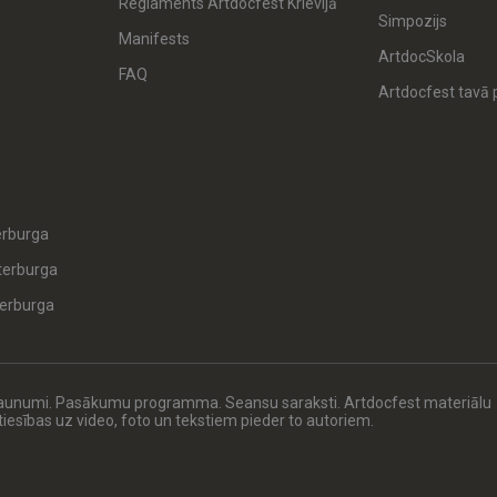
Reglaments Artdocfest Krievijā
Simpozijs
Manifests
ArtdocSkola
FAQ
Artdocfest tavā p
erburga
terburga
erburga
Jaunumi. Pasākumu programma. Seansu saraksti. Artdocfest materiālu
s tiesības uz video, foto un tekstiem pieder to autoriem.