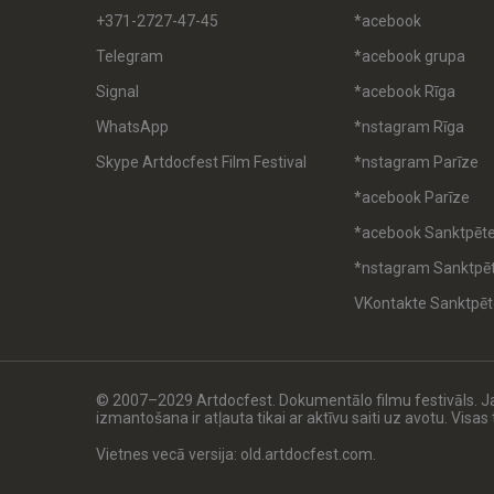
+371-2727-47-45
*acebook
Telegram
*acebook grupa
Signal
*acebook Rīga
WhatsApp
*nstagram Rīga
Skype Artdocfest Film Festival
*nstagram Parīze
*acebook Parīze
*acebook Sanktpēt
*nstagram Sanktpē
VKontakte Sanktpēt
© 2007–2029 Artdocfest. Dokumentālo filmu festivāls. 
izmantošana ir atļauta tikai ar aktīvu saiti uz avotu. Visa
Vietnes vecā versija: old.artdocfest.com.