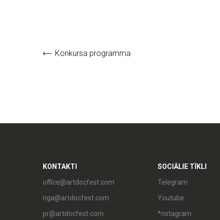
Konkursa programma
KONTAKTI
SOCIĀLIE TĪKLI
office@artdocfest.com
Telegram
riga@artdocfest.com
Youtube
pr@artdocfest.com
*nstagram