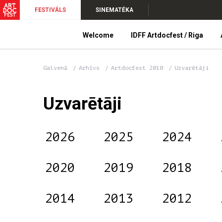
FESTIVĀLS
SINEMATĒKA
Welcome
IDFF Artdocfest / Riga
Galvenā
Arhīvs
Artdocfest 2010
Uzvarētāji
Uzvarētāji
2026
2025
2024
2020
2019
2018
2014
2013
2012