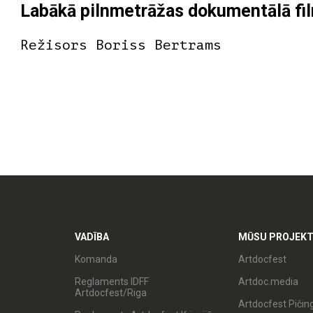
Labākā pilnmetrāžas dokumentālā fi
Režisors Boriss Bertrams
VADĪBA
MŪSU PROJEKT
Komanda
Artdocfest
Reglaments IDFF
Artdoc.media
Artdocfest/Riga
Artdocfest Pičin