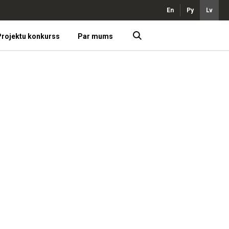
En
Ру
Lv
rojektu konkurss
Par mums