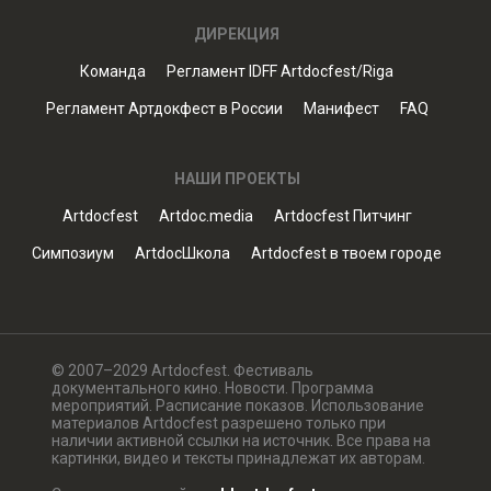
ДИРЕКЦИЯ
Команда
Регламент IDFF Artdocfest/Riga
Регламент Артдокфест в России
Манифест
FAQ
НАШИ ПРОЕКТЫ
Artdocfest
Artdoc.media
Artdocfest Питчинг
Симпозиум
ArtdocШкола
Artdocfest в твоем городе
© 2007–2029 Artdocfest. Фестиваль
документального кино. Новости. Программа
мероприятий. Расписание показов. Использование
материалов Artdocfest разрешено только при
наличии активной ссылки на источник. Все права на
картинки, видео и тексты принадлежат их авторам.