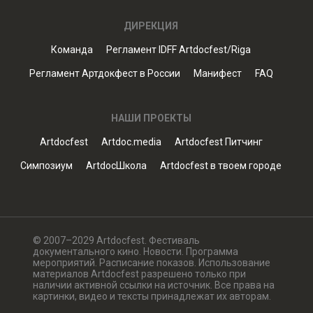
ДИРЕКЦИЯ
Команда
Регламент IDFF Artdocfest/Riga
Регламент Артдокфест в России
Манифест
FAQ
НАШИ ПРОЕКТЫ
Artdocfest
Artdoc.media
Artdocfest Питчинг
Симпозиум
ArtdocШкола
Artdocfest в твоем городе
© 2007–2029 Artdocfest. Фестиваль
документального кино. Новости. Программа
мероприятий. Расписание показов. Использование
материалов Artdocfest разрешено только при
наличии активной ссылки на источник. Все права на
картинки, видео и тексты принадлежат их авторам.