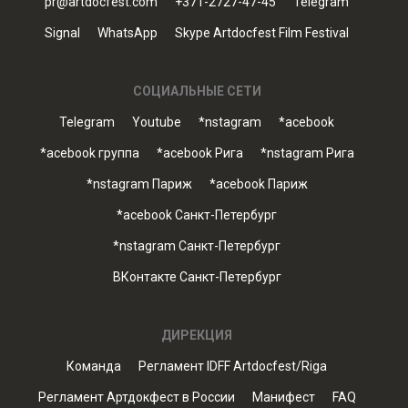
pr@artdocfest.com
+371-2727-47-45
Telegram
Signal
WhatsApp
Skype Artdocfest Film Festival
СОЦИАЛЬНЫЕ СЕТИ
Telegram
Youtube
*nstagram
*acebook
*acebook группа
*acebook Рига
*nstagram Рига
*nstagram Париж
*acebook Париж
*acebook Санкт-Петербург
*nstagram Санкт-Петербург
ВКонтакте Санкт-Петербург
ДИРЕКЦИЯ
Команда
Регламент IDFF Artdocfest/Riga
Регламент Артдокфест в России
Манифест
FAQ