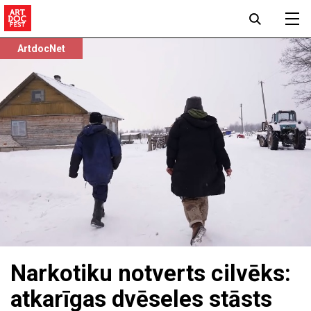
ArtdocNet
Narkotiku notverts cilvēks:
atkarīgas dvēseles stāsts