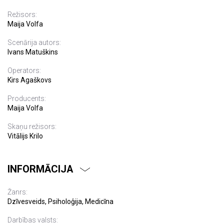
Režisors:
Maija Volfa
Scenārija autors:
Ivans Matuškins
Operators:
Kirs Agaškovs
Producents:
Maija Volfa
Skaņu režisors:
Vitālijs Krilo
INFORMĀCIJA
Žanrs:
Dzīvesveids, Psiholoģija, Medicīna
Darbības valsts: