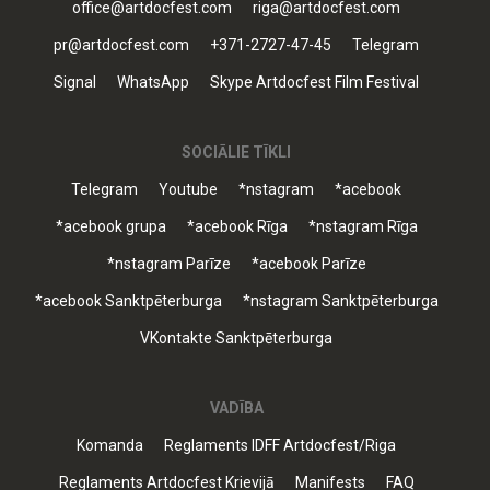
office@artdocfest.com
riga@artdocfest.com
pr@artdocfest.com
+371-2727-47-45
Telegram
Signal
WhatsApp
Skype Artdocfest Film Festival
SOCIĀLIE TĪKLI
Telegram
Youtube
*nstagram
*acebook
*acebook grupa
*acebook Rīga
*nstagram Rīga
*nstagram Parīze
*acebook Parīze
*acebook Sanktpēterburga
*nstagram Sanktpēterburga
VKontakte Sanktpēterburga
VADĪBA
Komanda
Reglaments IDFF Artdocfest/Riga
Reglaments Artdocfest Krievijā
Manifests
FAQ