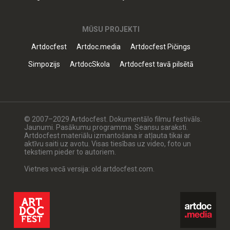
MŪSU PROJEKTI
Artdocfest
Artdoc.media
Artdocfest Pičings
Simpozijs
ArtdocSkola
Artdocfest tavā pilsētā
© 2007–2029 Artdocfest. Dokumentālo filmu festivāls.
Jaunumi. Pasākumu programma. Seansu saraksti.
Artdocfest materiālu izmantošana ir atļauta tikai ar
aktīvu saiti uz avotu. Visas tiesības uz video, foto un
tekstiem pieder to autoriem.
Vietnes vecā versija: old.artdocfest.com.