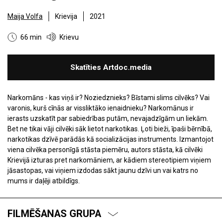
Maija Volfa
Krievija
2021
66 min
Krievu
Skatīties Artdoc.media
Narkomāns - kas viņš ir? Noziedznieks? Bīstami slims cilvēks? Vai
varonis, kurš cīnās ar vissliktāko ienaidnieku? Narkomānus ir
ierasts uzskatīt par sabiedrības putām, nevajadzīgām un liekām.
Bet ne tikai vāji cilvēki sāk lietot narkotikas. Ļoti bieži, īpaši bērnībā,
narkotikas dzīvē parādās kā socializācijas instruments. Izmantojot
viena cilvēka personīgā stāsta piemēru, autors stāsta, kā cilvēki
Krievijā izturas pret narkomāniem, ar kādiem stereotipiem viņiem
jāsastopas, vai viņiem izdodas sākt jaunu dzīvi un vai katrs no
mums ir daļēji atbildīgs.
FILMĒŠANAS GRUPA