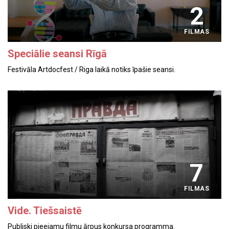
2
FILMAS
Speciālie seansi Rīgā
Festivāla Artdocfest / Riga laikā notiks īpašie seansi.
7
FILMAS
Vide. Tiešsaistē
Publiski pieejamu filmu ārpus konkursa programma.