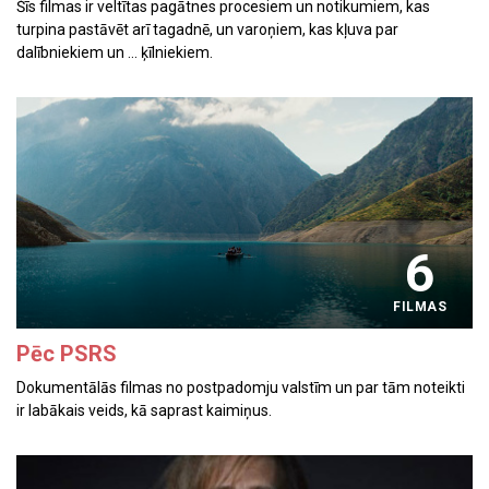
Šīs filmas ir veltītas pagātnes procesiem un notikumiem, kas
turpina pastāvēt arī tagadnē, un varoņiem, kas kļuva par
dalībniekiem un ... ķīlniekiem.
6
FILMAS
Pēc PSRS
Dokumentālās filmas no postpadomju valstīm un par tām noteikti
ir labākais veids, kā saprast kaimiņus.