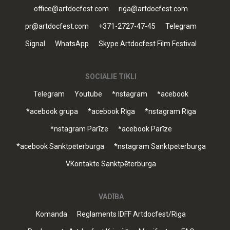
office@artdocfest.com
riga@artdocfest.com
pr@artdocfest.com
+371-2727-47-45
Telegram
Signal
WhatsApp
Skype Artdocfest Film Festival
SOCIĀLIE TĪKLI
Telegram
Youtube
*nstagram
*acebook
*acebook grupa
*acebook Rīga
*nstagram Rīga
*nstagram Parīze
*acebook Parīze
*acebook Sanktpēterburga
*nstagram Sanktpēterburga
VKontakte Sanktpēterburga
VADĪBA
Komanda
Reglaments IDFF Artdocfest/Riga