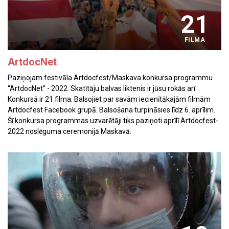
21
FILMA
ArtdocNet
Paziņojam festivāla Artdocfest/Maskava konkursa programmu
“ArtdocNet” - 2022. Skatītāju balvas liktenis ir jūsu rokās arī.
Konkursā ir 21 filma. Balsojiet par savām iecienītākajām filmām
Artdocfest Facebook grupā. Balsošana turpināsies līdz 6. aprīlim.
Šī konkursa programmas uzvarētāji tiks paziņoti aprīlī Artdocfest-
2022 noslēguma ceremonijā Maskavā.