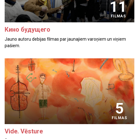
11
FILMAS
Кино будущего
Jauno autoru debijas filmas par jaunajiem varoņiem un viņiem
pašiem.
5
FILMAS
Vide. Vēsture