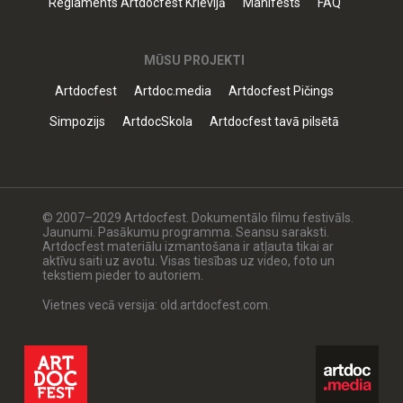
Reglaments Artdocfest Krievijā
Manifests
FAQ
MŪSU PROJEKTI
Artdocfest
Artdoc.media
Artdocfest Pičings
Simpozijs
ArtdocSkola
Artdocfest tavā pilsētā
© 2007–2029 Artdocfest. Dokumentālo filmu festivāls.
Jaunumi. Pasākumu programma. Seansu saraksti.
Artdocfest materiālu izmantošana ir atļauta tikai ar
aktīvu saiti uz avotu. Visas tiesības uz video, foto un
tekstiem pieder to autoriem.
Vietnes vecā versija: old.artdocfest.com.