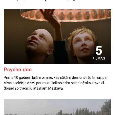
5
FILMAS
Psycho.doc
Pirms 10 gadiem bijām pirmie, kas sākām demonstrēt filmas par
cilvēka iekšējo dzīvi, par mūsu laikabiedra psiholoģisko stāvokli.
Šogad šo tradīciju atsākam Maskavā.