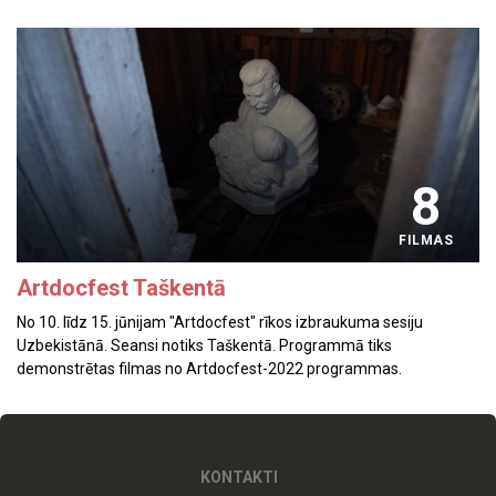
8
FILMAS
Artdocfest Taškentā
No 10. līdz 15. jūnijam "Artdocfest" rīkos izbraukuma sesiju
Uzbekistānā. Seansi notiks Taškentā. Programmā tiks
demonstrētas filmas no Artdocfest-2022 programmas.
KONTAKTI