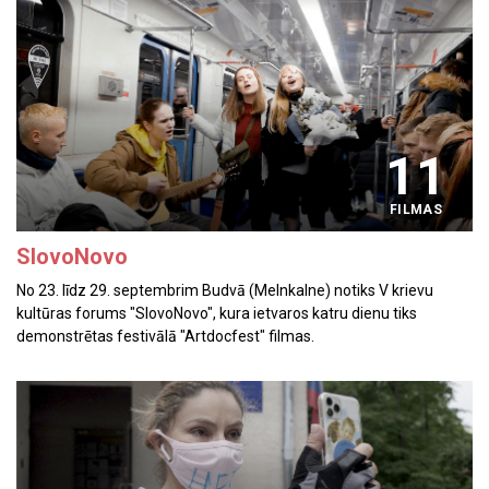
11
FILMAS
SlovoNovo
No 23. līdz 29. septembrim Budvā (Melnkalne) notiks V krievu
kultūras forums "SlovoNovo", kura ietvaros katru dienu tiks
demonstrētas festivālā "Artdoсfest" filmas.