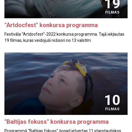
19
FILMAS
"Artdocfest" konkursa programma
Festivāla "Artdocfest"-2022 konkursa programma. Tajā iekļautas
19 filmas, kuras veidojuši režisori no 13 valstīm.
10
FILMAS
"Baltijas fokuss" konkursa programma
​​Programmā “Baltijas fokuss” šogad ietvertas 11 starptautiskos