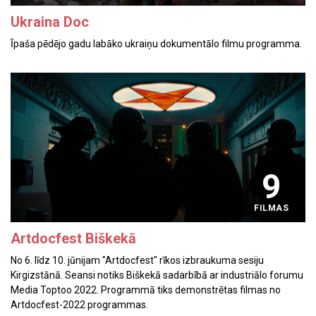
Ukraina Doc
Īpaša pēdējo gadu labāko ukraiņu dokumentālo filmu programma.
9
FILMAS
Artdocfest Biškekā
No 6. līdz 10. jūnijam "Artdocfest" rīkos izbraukuma sesiju
Kirgizstānā. Seansi notiks Biškekā sadarbībā ar industriālo forumu
Media Toptoo 2022. Programmā tiks demonstrētas filmas no
Artdocfest-2022 programmas.