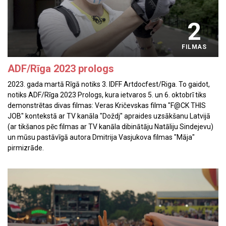
2
FILMAS
ADF/Rīga 2023 prologs
2023. gada martā Rīgā notiks 3. IDFF Artdocfest/Riga. To gaidot,
notiks ADF/Rīga 2023 Prologs, kura ietvaros 5. un 6. oktobrī tiks
demonstrētas divas filmas: Veras Kričevskas filma "F@CK THIS
JOB" kontekstā ar TV kanāla "Doždj" apraides uzsākšanu Latvijā
(ar tikšanos pēc filmas ar TV kanāla dibinātāju Natāliju Sindejevu)
un mūsu pastāvīgā autora Dmitrija Vasjukova filmas "Māja"
pirmizrāde.