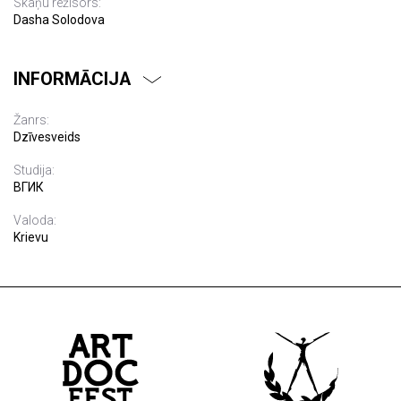
Skaņu režisors:
Dasha Solodova
INFORMĀCIJA
Žanrs:
Dzīvesveids
Studija:
ВГИК
Valoda:
Krievu