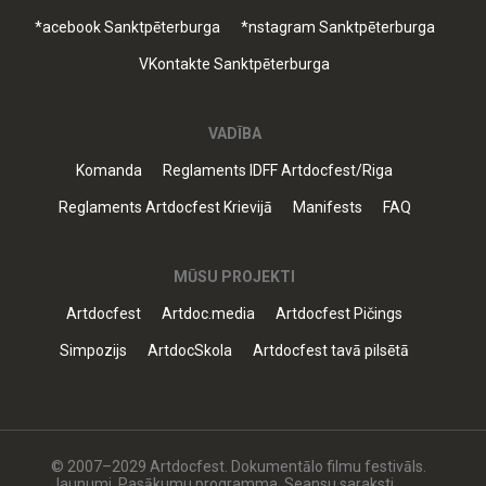
*acebook Sanktpēterburga
*nstagram Sanktpēterburga
VKontakte Sanktpēterburga
VADĪBA
Komanda
Reglaments IDFF Artdocfest/Riga
Reglaments Artdocfest Krievijā
Manifests
FAQ
MŪSU PROJEKTI
Artdocfest
Artdoc.media
Artdocfest Pičings
Simpozijs
ArtdocSkola
Artdocfest tavā pilsētā
© 2007–2029 Artdocfest. Dokumentālo filmu festivāls.
Jaunumi. Pasākumu programma. Seansu saraksti.