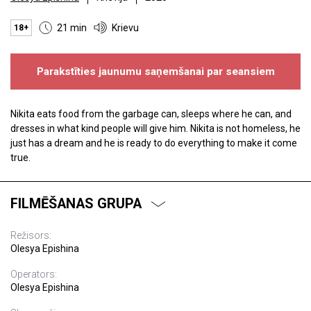
21 min
Krievu
18+
Parakstīties jaunumu saņemšanai par seansiem
Nikita eats food from the garbage can, sleeps where he can, and
dresses in what kind people will give him. Nikita is not homeless, he
just has a dream and he is ready to do everything to make it come
true.
FILMĒŠANAS GRUPA
Režisors:
Olesya Epishina
Operators:
Olesya Epishina