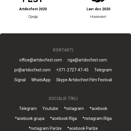
Artdocfest 2020
Lavr doc 2020
Среда
Номинант
KONTAKTI
office@artdocfest.com
riga@artdocfest.com
pr@artdocfest.com
+371-2727-47-45
Telegram
Signal
WhatsApp
Skype Artdocfest Film Festival
SOCIĀLIE TĪKLI
Telegram
Youtube
*nstagram
*acebook
*acebook grupa
*acebook Rīga
*nstagram Rīga
*nstagram Parīze
*acebook Parīze