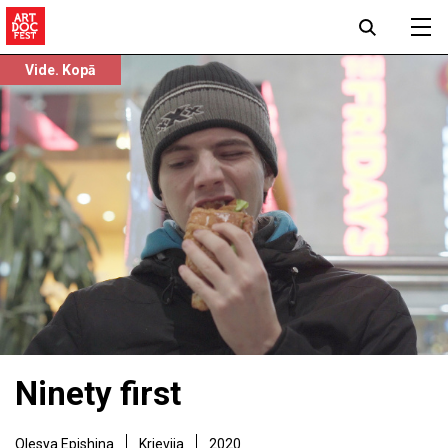
Vide. Kopā
Ninety first
Olesya Epishina
Krievija
2020