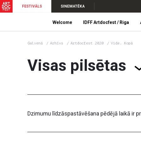
FESTIVĀLS
SINEMATĒKA
Welcome
IDFF Artdocfest / Riga
Galvenā
Arhīvs
Artdocfest 2020
Vide. Kopā
Visas pilsētas
Dzimumu līdzāspastāvēšana pēdējā laikā ir pr