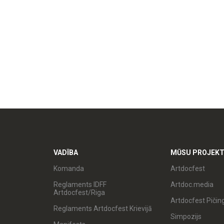
VADĪBA
MŪSU PROJEKT
Komanda
Artdocfest
Reglaments IDFF
Artdoc.media
Artdocfest/Riga
Artdocfest Pičin
Reglaments Artdocfest Krievijā
Simpozijs