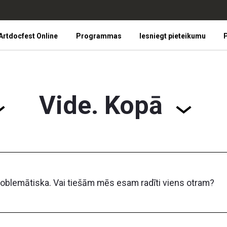
Artdocfest Online
Programmas
Iesniegt pieteikumu
P
Vide. Kopā
oblemātiska. Vai tiešām mēs esam radīti viens otram?