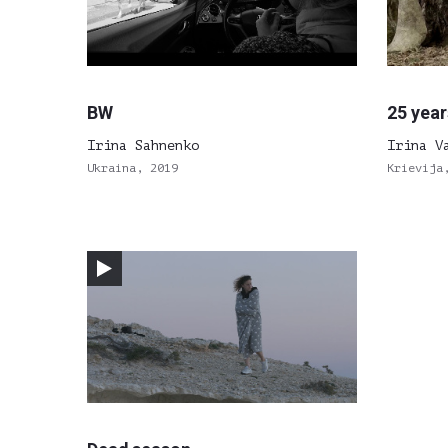
BW
25 year
Irina Sahnenko
Irina V
Ukraina, 2019
Krievija