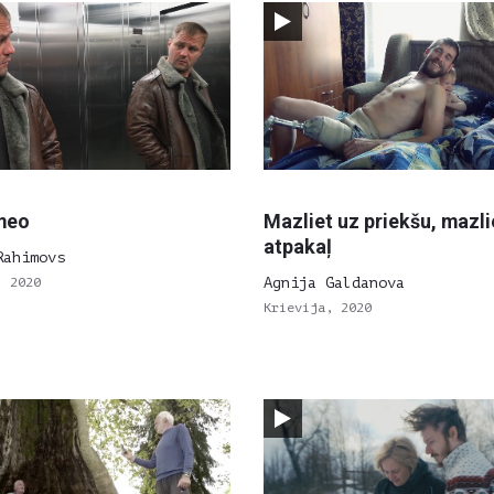
meo
Mazliet uz priekšu, mazli
atpakaļ
Rahimovs
, 2020
Agnija Galdanova
Krievija, 2020