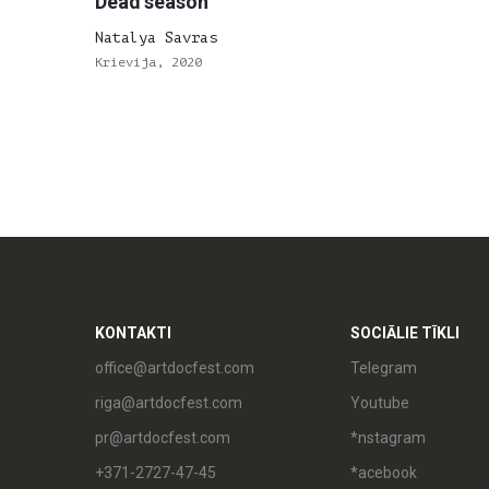
Dead season
Natalya Savras
Krievija, 2020
KONTAKTI
SOCIĀLIE TĪKLI
office@artdocfest.com
Telegram
riga@artdocfest.com
Youtube
pr@artdocfest.com
*nstagram
+371-2727-47-45
*acebook