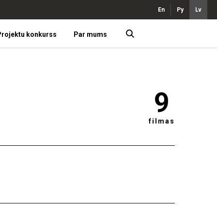
En
Ру
Lv
rojektu konkurss
Par mums
9
filmas