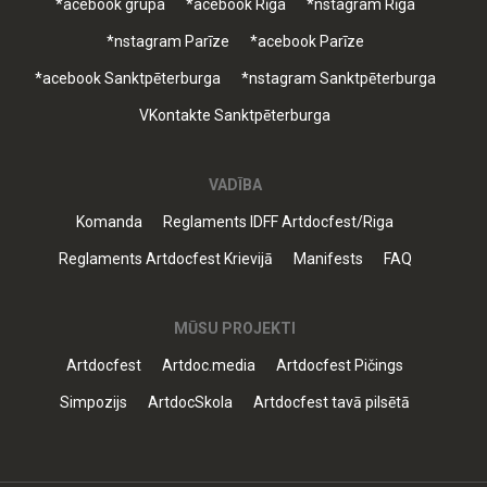
*acebook grupa
*acebook Rīga
*nstagram Rīga
*nstagram Parīze
*acebook Parīze
*acebook Sanktpēterburga
*nstagram Sanktpēterburga
VKontakte Sanktpēterburga
VADĪBA
Komanda
Reglaments IDFF Artdocfest/Riga
Reglaments Artdocfest Krievijā
Manifests
FAQ
MŪSU PROJEKTI
Artdocfest
Artdoc.media
Artdocfest Pičings
Simpozijs
ArtdocSkola
Artdocfest tavā pilsētā