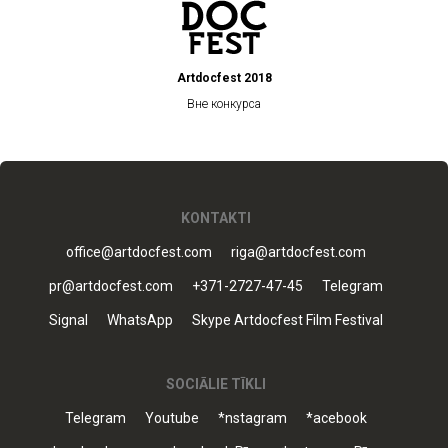
Artdocfest 2018
Вне конкурса
KONTAKTI
office@artdocfest.com
riga@artdocfest.com
pr@artdocfest.com
+371-2727-47-45
Telegram
Signal
WhatsApp
Skype Artdocfest Film Festival
SOCIĀLIE TĪKLI
Telegram
Youtube
*nstagram
*acebook