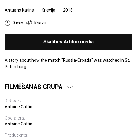
Antuāns Katins
Krievija
2018
9 min
Krievu
Skatīties Artdoc.media
A story about how the match "Russia-Croatia" was watched in St.
Petersburg.
FILMĒŠANAS GRUPA
Režisors:
Antoine Cattin
Operators:
Antoine Cattin
Producents: