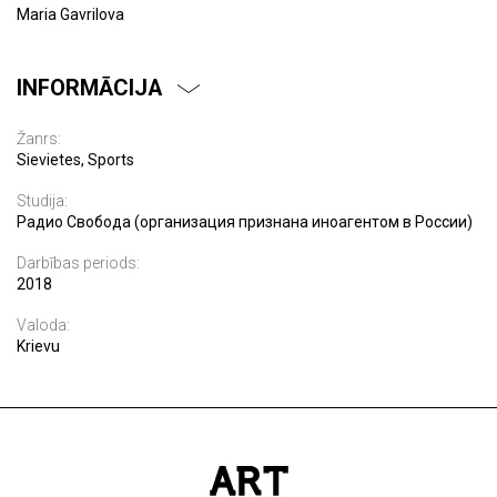
Maria Gavrilova
INFORMĀCIJA
Žanrs:
Sievietes, Sports
Studija:
Радио Свобода (организация признана иноагентом в России)
Darbības periods:
2018
Valoda:
Krievu