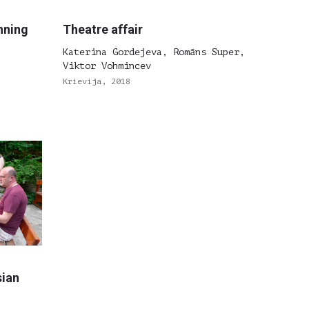
nning
Theatre affair
Katerina Gordejeva, Romāns Super,
Viktor Vohmincev
Krievija, 2018
sian