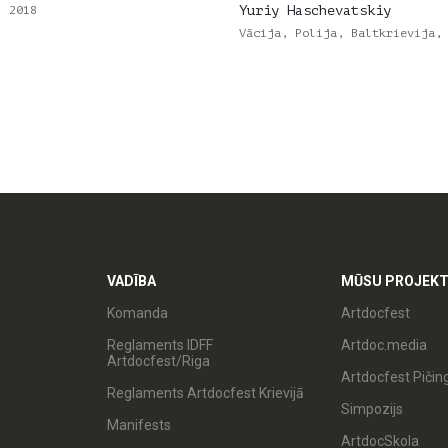
, 2018
Yuriy Haschevatskiy
Vācija, Polija, Baltkrievija,
VADĪBA
MŪSU PROJEKT
Komanda
Artdocfest
Reglaments IDFF
Artdoc.media
Artdocfest/Riga
Artdocfest Pičin
Reglaments Artdocfest Krievijā
Simpozijs
Manifests
ArtdocSkola