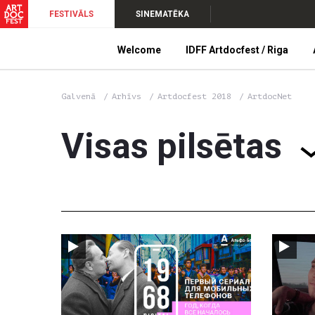
FESTIVĀLS
SINEMATĒKA
Welcome
IDFF Artdocfest / Riga
Galvenā
Arhīvs
Artdocfest 2018
ArtdocNet
Visas pilsētas