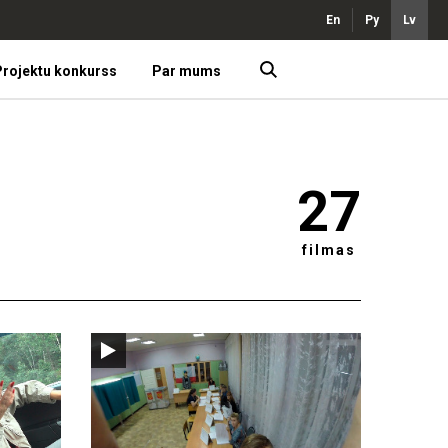
En
Ру
Lv
rojektu konkurss
Par mums
27
filmas