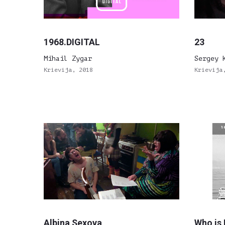
1968.DIGITAL
23
Mihail Zygar
Sergey 
Krievija, 2018
Krievija
Albina Sexova
Who is