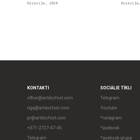
Krievija, 2018
Krievija
KONTAKTI
SOCIĀLIE TĪKLI
office@artdocfest.com
Telegram
riga@artdocfest.com
Youtube
pr@artdocfest.com
*nstagram
+371-2727-47-45
*acebook
Telegram
*acebook grupa