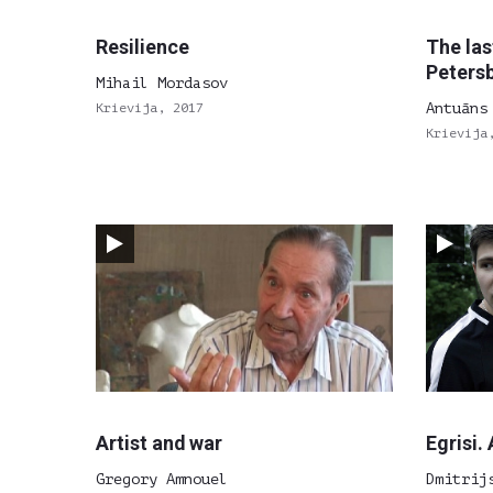
Resilience
The las
Peters
Mihail Mordasov
Krievija, 2017
Antuāns
Krievija
Artist and war
Egrisi. 
Gregory Amnouel
Dmitrij