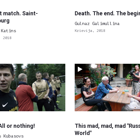
t match. Saint-
Death. The end. The begi
burg
Gulnaz Galimullina
 Katins
Krievija, 2018
, 2018
All or nothing!
This mad, mad, mad "Rus
World"
s Kubasovs