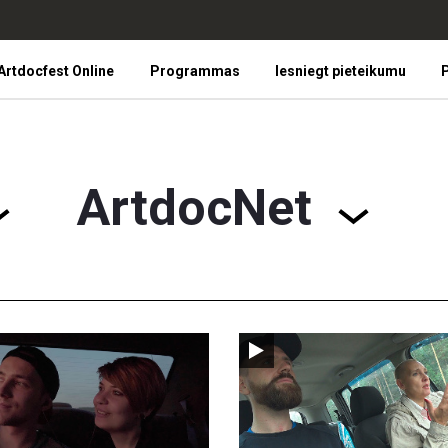
Artdocfest Online
Programmas
Iesniegt pieteikumu
P
ArtdocNet