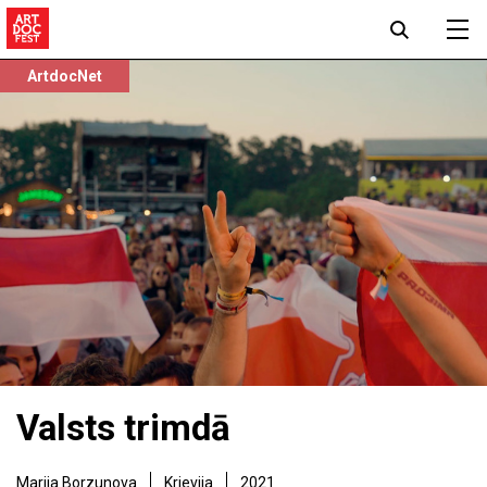
ArtdocNet
Valsts trimdā
Marija Borzunova
Krievija
2021