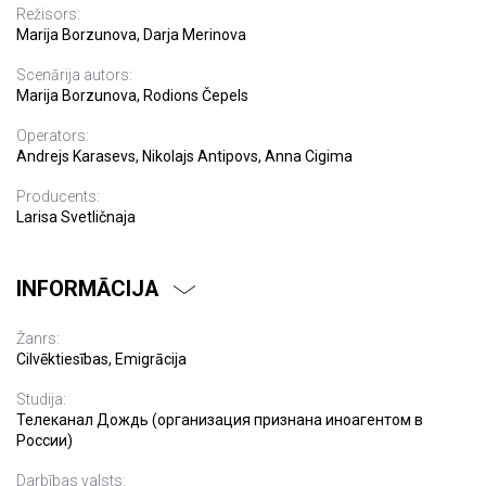
Režisors:
Marija Borzunova, Darja Merinova
Scenārija autors:
Marija Borzunova, Rodions Čepels
Operators:
Andrejs Karasevs, Nikolajs Antipovs, Anna Cigima
Producents:
Larisa Svetličnaja
INFORMĀCIJA
Žanrs:
Cilvēktiesības, Emigrācija
Studija:
Телеканал Дождь (организация признана иноагентом в
России)
Darbības valsts: