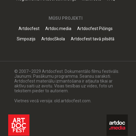
MŪSU PROJEKTI
Artdocfest
Artdoc.media
Artdocfest Pičings
Simpozijs
ArtdocSkola
Artdocfest tavā pilsētā
© 2007–2029 Artdocfest. Dokumentālo filmu festivāls.
Jaunumi. Pasākumu programma. Seansu saraksti.
Artdocfest materiālu izmantošana ir atļauta tikai ar
aktīvu saiti uz avotu. Visas tiesības uz video, foto un
tekstiem pieder to autoriem.
Vietnes vecā versija: old.artdocfest.com.