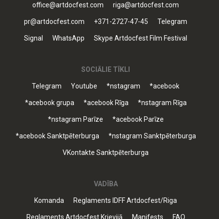
office@artdocfest.com
riga@artdocfest.com
pr@artdocfest.com
+371-2727-47-45
Telegram
Signal
WhatsApp
Skype Artdocfest Film Festival
SOCIĀLIE TĪKLI
Telegram
Youtube
*nstagram
*acebook
*acebook grupa
*acebook Rīga
*nstagram Rīga
*nstagram Parīze
*acebook Parīze
*acebook Sanktpēterburga
*nstagram Sanktpēterburga
VKontakte Sanktpēterburga
VADĪBA
Komanda
Reglaments IDFF Artdocfest/Riga
Reglaments Artdocfest Krievijā
Manifests
FAQ