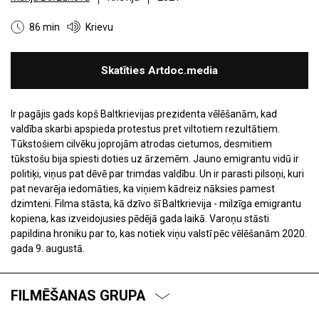
86 min
Krievu
Skatīties Artdoc.media
Ir pagājis gads kopš Baltkrievijas prezidenta vēlēšanām, kad
valdība skarbi apspieda protestus pret viltotiem rezultātiem.
Tūkstošiem cilvēku joprojām atrodas cietumos, desmitiem
tūkstošu bija spiesti doties uz ārzemēm. Jauno emigrantu vidū ir
politiķi, viņus pat dēvē par trimdas valdību. Un ir parasti pilsoņi, kuri
pat nevarēja iedomāties, ka viņiem kādreiz nāksies pamest
dzimteni. Filma stāsta, kā dzīvo šī Baltkrievija - milzīga emigrantu
kopiena, kas izveidojusies pēdējā gada laikā. Varoņu stāsti
papildina hroniku par to, kas notiek viņu valstī pēc vēlēšanām 2020.
gada 9. augustā.
FILMĒŠANAS GRUPA