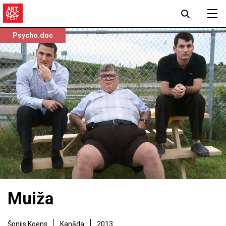
Psycho.doc
Muiža
Šonijs Koens
Kanāda
2013