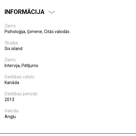
INFORMĀCIJA
Žanrs:
Psiholoģija, Ģimene, Citās valodās
Studija:
Six island
Žanrs:
Intervija, Pētījums
Darbības valsts:
Kanāda
Darbības periods:
2013
Valoda:
Angļu