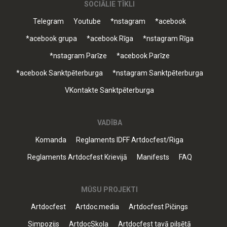
SOCIĀLIE TĪKLI
Telegram
Youtube
*nstagram
*acebook
*acebook grupa
*acebook Rīga
*nstagram Rīga
*nstagram Parīze
*acebook Parīze
*acebook Sanktpēterburga
*nstagram Sanktpēterburga
VKontakte Sanktpēterburga
VADĪBA
Komanda
Reglaments IDFF Artdocfest/Riga
Reglaments Artdocfest Krievijā
Manifests
FAQ
MŪSU PROJEKTI
Artdocfest
Artdoc.media
Artdocfest Pičings
Simpozijs
ArtdocSkola
Artdocfest tavā pilsētā