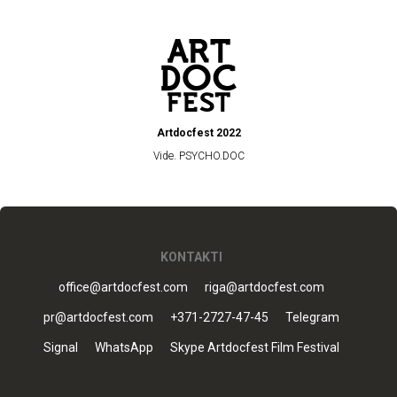
Artdocfest 2022
Vide. PSYCHO.DOC
KONTAKTI
office@artdocfest.com
riga@artdocfest.com
pr@artdocfest.com
+371-2727-47-45
Telegram
Signal
WhatsApp
Skype Artdocfest Film Festival