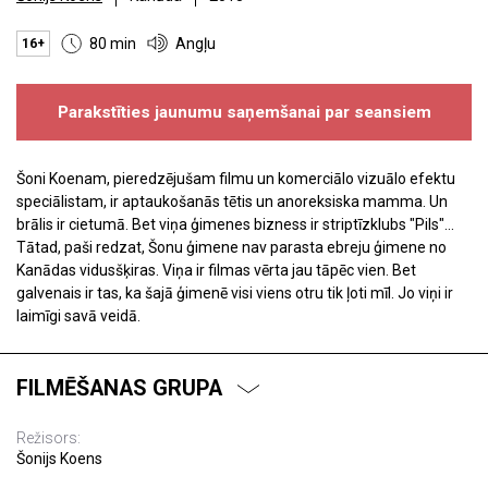
80 min
Angļu
16+
Parakstīties jaunumu saņemšanai par seansiem
Šoni Koenam, pieredzējušam filmu un komerciālo vizuālo efektu
speciālistam, ir aptaukošanās tētis un anoreksiska mamma. Un
brālis ir cietumā. Bet viņa ģimenes bizness ir striptīzklubs "Pils"...
Tātad, paši redzat, Šonu ģimene nav parasta ebreju ģimene no
Kanādas vidusšķiras. Viņa ir filmas vērta jau tāpēc vien. Bet
galvenais ir tas, ka šajā ģimenē visi viens otru tik ļoti mīl. Jo viņi ir
laimīgi savā veidā.
FILMĒŠANAS GRUPA
Režisors:
Šonijs Koens