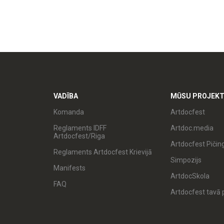
VADĪBA
MŪSU PROJEKT
Komanda
Artdocfest
Reglaments IDFF
Artdoc.media
Artdocfest/Riga
Artdocfest Pičin
Reglaments Artdocfest Krievijā
Simpozijs
Manifests
ArtdocSkola
FAQ
Artdocfest tavā p