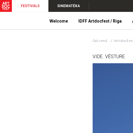
FESTIVĀLS
SINEMATĒKA
Welcome
IDFF Artdocfest / Riga
Galvenā
Artdocfe
VIDE. VĒSTURE