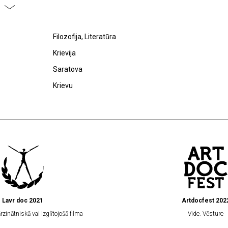
Filozofija, Literatūra
Krievija
Saratova
Krievu
Lavr doc 2021
Artdocfest 202
zinātniskā vai izglītojošā filma
Vide. Vēsture