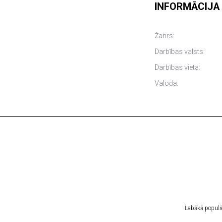
INFORMĀCIJA
Žanrs:
Darbības valsts:
Darbības vieta:
Valoda:
Labākā populār