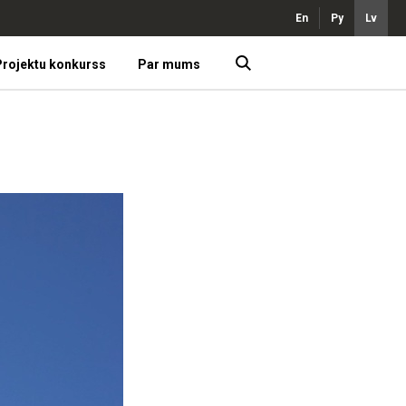
En
Ру
Lv
rojektu konkurss
Par mums