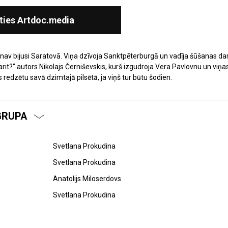
ties Artdoc.media
av bijusi Saratovā. Viņa dzīvoja Sanktpēterburgā un vadīja šūšanas da
it?" autors Nikolajs Černiševskis, kurš izgudroja Vera Pavlovnu un viņas 
s redzētu savā dzimtajā pilsētā, ja viņš tur būtu šodien.
GRUPA
Svetlana Prokudina
Svetlana Prokudina
Anatolijs Miloserdovs
Svetlana Prokudina