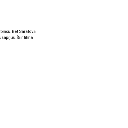
rbnīcu. Bet Saratovā
sapņus. Šī ir filma