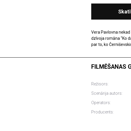
Skatī
Vera Pavlovna nekad n
dzīvoja romāna "Ko dar
par to, ko Černiševski
FILMĒŠANAS 
Režisors:
Scenārija autors:
Operators:
Producents: