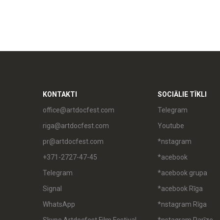
KONTAKTI
SOCIĀLIE TĪKLI
office@artdocfest.com
Telegram
riga@artdocfest.com
Youtube
pr@artdocfest.com
*nstagram
+371-2727-47-45
*acebook
Telegram
*acebook grupa
Signal
*acebook Rīga
WhatsApp
*nstagram Rīga