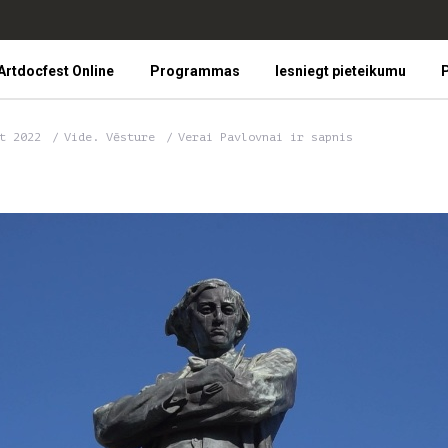
Artdocfest Online
Programmas
Iesniegt pieteikumu
P
st 2022
Vide. Vēsture
Verai Pavlovnai ir sapnis