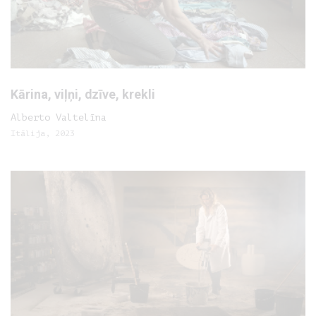
Kārina, viļņi, dzīve, krekli
Alberto Valtelīna
Itālija, 2023