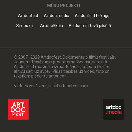
MŪSU PROJEKTI
Artdocfest
Artdoc.media
Artdocfest Pičings
Simpozijs
ArtdocSkola
Artdocfest tavā pilsētā
© 2007–2029 Artdocfest. Dokumentālo filmu festivāls.
Jaunumi. Pasākumu programma. Seansu saraksti.
Artdocfest materiālu izmantošana ir atļauta tikai ar
aktīvu saiti uz avotu. Visas tiesības uz video, foto un
tekstiem pieder to autoriem.
Vietnes vecā versija: old.artdocfest.com.