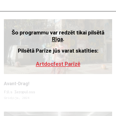
Šo programmu var redzēt tikai pilsētā
Rīga
.
Pilsētā Parīze jūs varat skatīties:
Artdocfest Parīzē
Avant-Drag!
Fils Ieropuloss
Grieķija, 2024