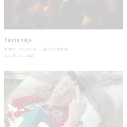
Samta māja
Ivana Hučikova, Igors Smitka
Slovākija, 2023