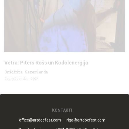
Vētra: Pīters Rošs un Kodolenerģija
Bridžita Sazerlenda
Jaunzēlande, 2024
KONTAKTI
office@artdocfest.com
riga@artdocfest.com