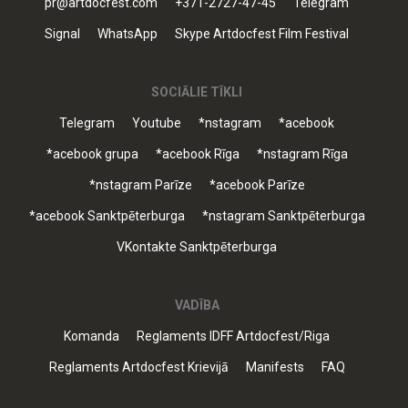
pr@artdocfest.com
+371-2727-47-45
Telegram
Signal
WhatsApp
Skype Artdocfest Film Festival
SOCIĀLIE TĪKLI
Telegram
Youtube
*nstagram
*acebook
*acebook grupa
*acebook Rīga
*nstagram Rīga
*nstagram Parīze
*acebook Parīze
*acebook Sanktpēterburga
*nstagram Sanktpēterburga
VKontakte Sanktpēterburga
VADĪBA
Komanda
Reglaments IDFF Artdocfest/Riga
Reglaments Artdocfest Krievijā
Manifests
FAQ