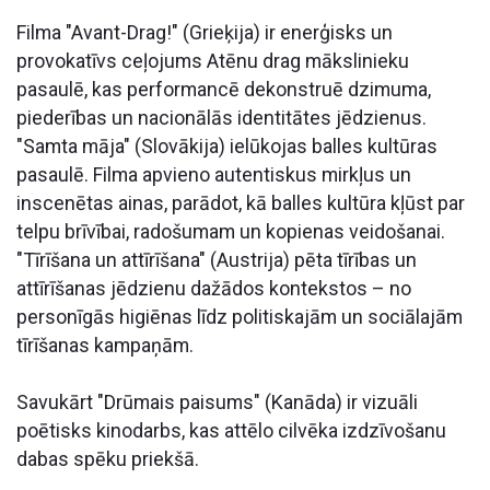
Filma "Avant-Drag!" (Grieķija) ir enerģisks un
provokatīvs ceļojums Atēnu drag mākslinieku
pasaulē, kas performancē dekonstruē dzimuma,
piederības un nacionālās identitātes jēdzienus.
"Samta māja" (Slovākija) ielūkojas balles kultūras
pasaulē. Filma apvieno autentiskus mirkļus un
inscenētas ainas, parādot, kā balles kultūra kļūst par
telpu brīvībai, radošumam un kopienas veidošanai.
"Tīrīšana un attīrīšana" (Austrija) pēta tīrības un
attīrīšanas jēdzienu dažādos kontekstos – no
personīgās higiēnas līdz politiskajām un sociālajām
tīrīšanas kampaņām.
Savukārt "Drūmais paisums" (Kanāda) ir vizuāli
poētisks kinodarbs, kas attēlo cilvēka izdzīvošanu
dabas spēku priekšā.