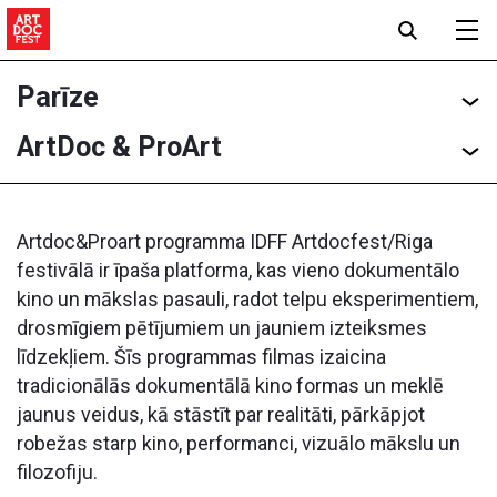
Parīze
ArtDoc & ProArt
Artdoc&Proart programma IDFF Artdocfest/Riga
festivālā ir īpaša platforma, kas vieno dokumentālo
kino un mākslas pasauli, radot telpu eksperimentiem,
drosmīgiem pētījumiem un jauniem izteiksmes
līdzekļiem. Šīs programmas filmas izaicina
tradicionālās dokumentālā kino formas un meklē
jaunus veidus, kā stāstīt par realitāti, pārkāpjot
robežas starp kino, performanci, vizuālo mākslu un
filozofiju.