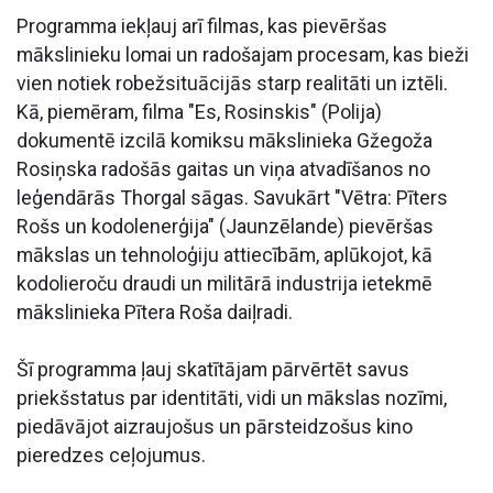
Programma iekļauj arī filmas, kas pievēršas
mākslinieku lomai un radošajam procesam, kas bieži
vien notiek robežsituācijās starp realitāti un iztēli.
Kā, piemēram, filma "Es, Rosinskis" (Polija)
dokumentē izcilā komiksu mākslinieka Gžegoža
Rosiņska radošās gaitas un viņa atvadīšanos no
leģendārās Thorgal sāgas. Savukārt "Vētra: Pīters
Rošs un kodolenerģija" (Jaunzēlande) pievēršas
mākslas un tehnoloģiju attiecībām, aplūkojot, kā
kodolieroču draudi un militārā industrija ietekmē
mākslinieka Pītera Roša daiļradi.
Šī programma ļauj skatītājam pārvērtēt savus
priekšstatus par identitāti, vidi un mākslas nozīmi,
piedāvājot aizraujošus un pārsteidzošus kino
pieredzes ceļojumus.