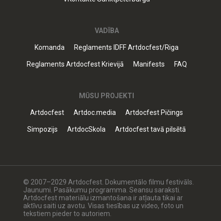
VADĪBA
Komanda
Reglaments IDFF Artdocfest/Riga
Reglaments Artdocfest Krievijā
Manifests
FAQ
MŪSU PROJEKTI
Artdocfest
Artdoc.media
Artdocfest Pičings
Simpozijs
ArtdocSkola
Artdocfest tavā pilsētā
© 2007–2029 Artdocfest. Dokumentālo filmu festivāls.
Jaunumi. Pasākumu programma. Seansu saraksti.
Artdocfest materiālu izmantošana ir atļauta tikai ar
aktīvu saiti uz avotu. Visas tiesības uz video, foto un
tekstiem pieder to autoriem.