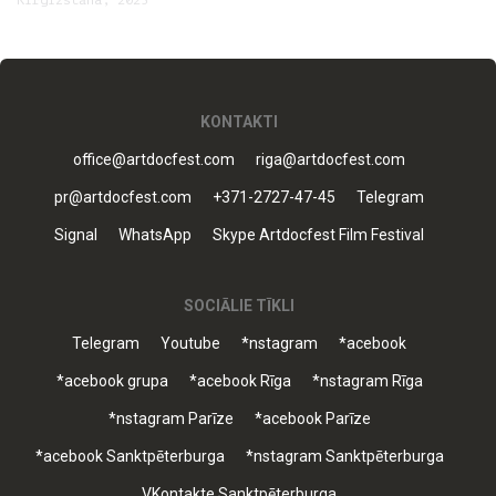
Kirgizstāna, 2025
KONTAKTI
office@artdocfest.com
riga@artdocfest.com
pr@artdocfest.com
+371-2727-47-45
Telegram
Signal
WhatsApp
Skype Artdocfest Film Festival
SOCIĀLIE TĪKLI
Telegram
Youtube
*nstagram
*acebook
*acebook grupa
*acebook Rīga
*nstagram Rīga
*nstagram Parīze
*acebook Parīze
*acebook Sanktpēterburga
*nstagram Sanktpēterburga
VKontakte Sanktpēterburga