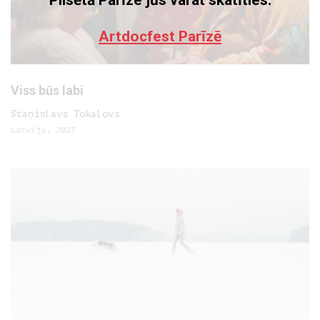
Pilsētā Parīze jūs varat skatīties:
Artdocfest Parīzē
Viss būs labi
Staņislavs Tokalovs
Latvija, 2023