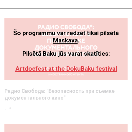
Šo programmu var redzēt tikai pilsētā
Maskava
.
Pilsētā Baku jūs varat skatīties:
Artdocfest at the DokuBaku festival
Радио Свобода: "Безопасность при съемке
документального кино"
, 0