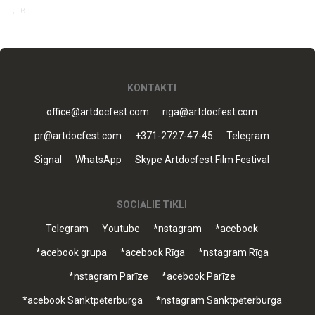
, 0
KONTAKTI
office@artdocfest.com
riga@artdocfest.com
pr@artdocfest.com
+371-2727-47-45
Telegram
Signal
WhatsApp
Skype Artdocfest Film Festival
SOCIĀLIE TĪKLI
Telegram
Youtube
*nstagram
*acebook
*acebook grupa
*acebook Rīga
*nstagram Rīga
*nstagram Parīze
*acebook Parīze
*acebook Sanktpēterburga
*nstagram Sanktpēterburga