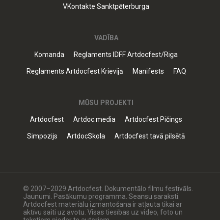
VKontakte Sanktpēterburga
VADĪBA
Komanda
Reglaments IDFF Artdocfest/Riga
Reglaments Artdocfest Krievijā
Manifests
FAQ
MŪSU PROJEKTI
Artdocfest
Artdoc.media
Artdocfest Pičings
Simpozijs
ArtdocSkola
Artdocfest tavā pilsētā
© 2007–2029 Artdocfest. Dokumentālo filmu festivāls.
Jaunumi. Pasākumu programma. Seansu saraksti.
Artdocfest materiālu izmantošana ir atļauta tikai ar
aktīvu saiti uz avotu. Visas tiesības uz video, foto un