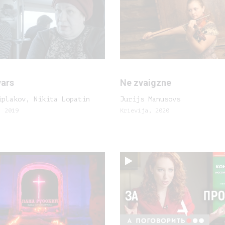
vars
Ne zvaigzne
iplakov, Nikita Lopatin
Jurijs Manusovs
, 2019
Krievija, 2020