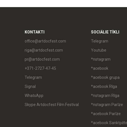
KONTAKTI
SOCIĀLIE TĪKLI
office@artdocfest.com
Telegram
riga@artdocfest.com
Youtube
pr@artdocfest.com
*nstagram
+371-2727-47-45
*acebook
Telegram
*acebook grupa
Signal
*acebook Rīga
WhatsApp
*nstagram Rīga
Skype Artdocfest Film Festival
*nstagram Parīze
*acebook Parīze
*acebook Sanktpēt