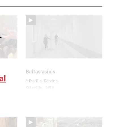
.
Baltas asinis
al
Mihails Genins
Krievija, 2019