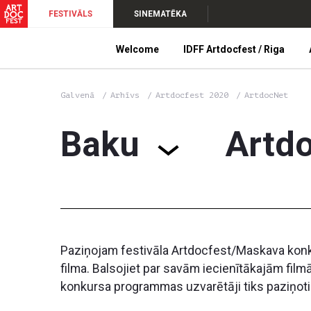
FESTIVĀLS
SINEMATĒKA
Welcome
IDFF Artdocfest / Riga
Galvenā
Arhīvs
Artdocfest 2020
ArtdocNet
Baku
Artd
Paziņojam festivāla Artdocfest/Maskava konkur
filma. Balsojiet par savām iecienītākajām fil
konkursa programmas uzvarētāji tiks paziņot