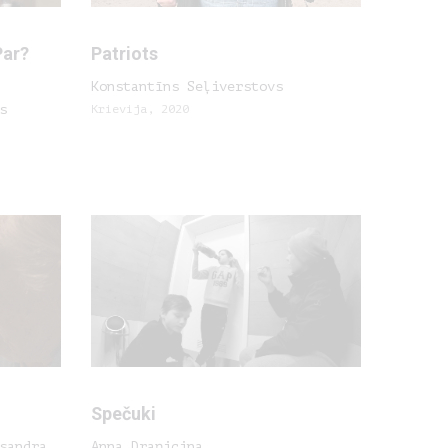
Par?
Patriots
Konstantīns Seļiverstovs
s
Krievija, 2020
Spečuki
sandra
Anna Draņicina