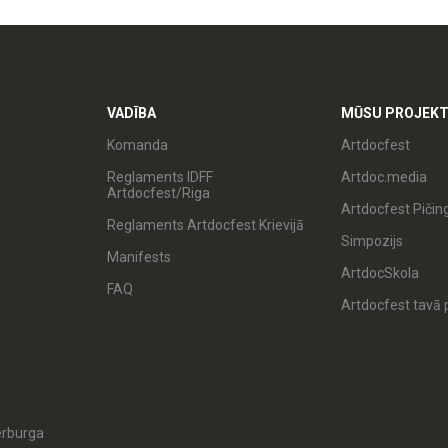
VADĪBA
MŪSU PROJEKT
Komanda
Artdocfest
Reglaments IDFF
Artdoc.media
Artdocfest/Riga
Artdocfest Pičin
Reglaments Artdocfest Krievijā
Simpozijs
Manifests
ArtdocSkola
FAQ
Artdocfest tavā p
erburga