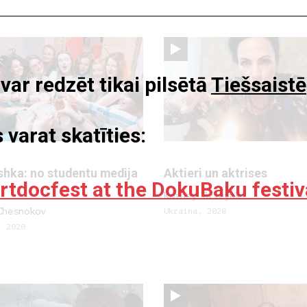
r redzēt tikai pilsētā
Tiešsaistē
 varat skatīties:
shka: no studentu medija
Aktieri un aktrises
rtdocfest at the DokuBaku festiv
Korney Gricyuk
Chesnokov
Ukraina, 2020
, 2020