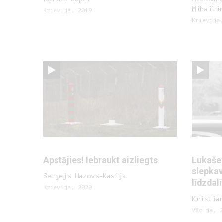
Mihaili
Krievija, 2019
Krievija
Apstājies! Iebraukt aizliegts
Lukaše
slepkav
Sergejs Hazovs-Kasija
līdzdal
Krievija, 2020
Kristia
Vācija, 