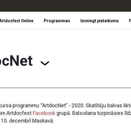
Artdocfest Online
Programmas
Iesniegt pieteikumu
P
ocNet
sa programmu “ArtdocNet” - 2020. Skatītāju balvas likten
mām Artdocfest
Facebook
grupā. Balsošana turpināsies līd
i 10. decembrī Maskavā.