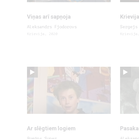
Viņas arī sapņoja
Krievij
Aleksandrs Fjodorovs
Sergejs
Krievija, 2020
Krievija
Ar slēgtiem logiem
Pasaka
Romāns Super
Aleksan