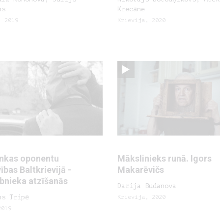
ns
Krecāne
, 2019
Krievija, 2020
nkas oponentu
Mākslinieks runā. Igors
ības Baltkrievijā -
Makarēvičs
ībnieka atzīšanās
Darija Budanova
ns Tripē
Krievija, 2020
2019