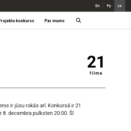
En
Ру
Lv
rojektu konkurss
Par mums
21
filma
is ir jūsu rokās arī. Konkursā ir 21
z 8. decembra pulksten 20:00. Šī