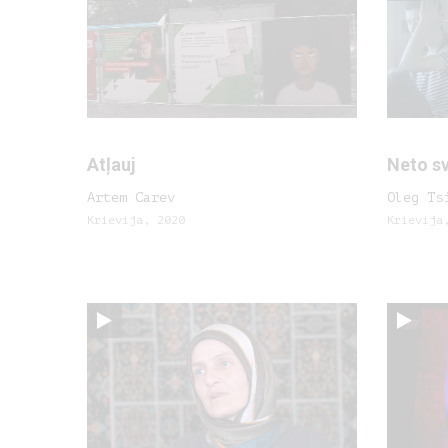
Atļauj
Neto s
Artem Carev
Oleg Ts
Krievija, 2020
Krievija