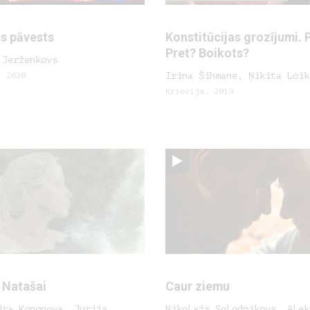
as pāvests
Konstitūcijas grozījumi. 
Pret? Boikots?
 Jerženkovs
, 2020
Irina Šihmane, Ņikita Loik
Krievija, 2019
 Natašai
Caur ziemu
dra Kononova, Jurijs
Nikolajs Solodņikovs, Alek