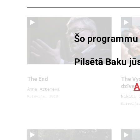
Šo programmu va
Pilsētā Baku jūs
The End
The Vy
A
dzīves
Anna Artemeva
Krievija, 2020
Nikita 
Krievija