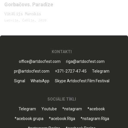
Gorbačovs. Paradīze
Vitālijs Manskis
Latvija, Čehija, 2020
KONTAKTI
office@artdocfest.com
riga@artdocfest.com
pr@artdocfest.com
+371-2727-47-45
Telegram
Signal
WhatsApp
Skype Artdocfest Film Festival
SOCIĀLIE TĪKLI
Telegram
Youtube
*nstagram
*acebook
*acebook grupa
*acebook Rīga
*nstagram Rīga