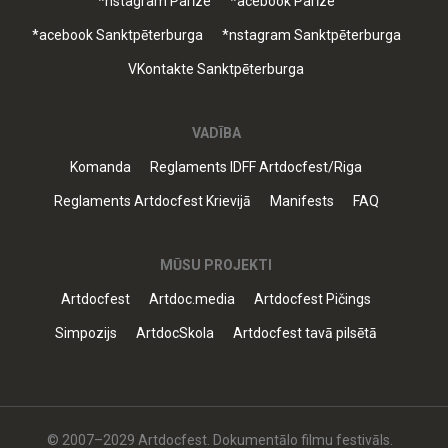
*nstagram Parīze
*acebook Parīze
*acebook Sanktpēterburga
*nstagram Sanktpēterburga
VKontakte Sanktpēterburga
VADĪBA
Komanda
Reglaments IDFF Artdocfest/Riga
Reglaments Artdocfest Krievijā
Manifests
FAQ
MŪSU PROJEKTI
Artdocfest
Artdoc.media
Artdocfest Pičings
Simpozijs
ArtdocSkola
Artdocfest tavā pilsētā
© 2007–2029 Artdocfest. Dokumentālo filmu festivāls.