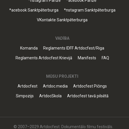
*nstagram Parīze
*acebook Parīze
*acebook Sanktpēterburga
*nstagram Sanktpēterburga
VKontakte Sanktpēterburga
VADĪBA
Komanda
Reglaments IDFF Artdocfest/Riga
Reglaments Artdocfest Krievijā
Manifests
FAQ
MŪSU PROJEKTI
Artdocfest
Artdoc.media
Artdocfest Pičings
Simpozijs
ArtdocSkola
Artdocfest tavā pilsētā
© 2007–2029 Artdocfest. Dokumentālo filmu festivāls.