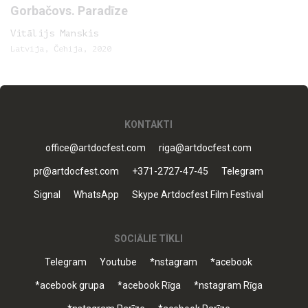
Gorbačovs. Paradīze
Vitālijs Manskis
Latvija, Čehija, 2020
KONTAKTI
office@artdocfest.com
riga@artdocfest.com
pr@artdocfest.com
+371-2727-47-45
Telegram
Signal
WhatsApp
Skype Artdocfest Film Festival
SOCIĀLIE TĪKLI
Telegram
Youtube
*nstagram
*acebook
*acebook grupa
*acebook Rīga
*nstagram Rīga