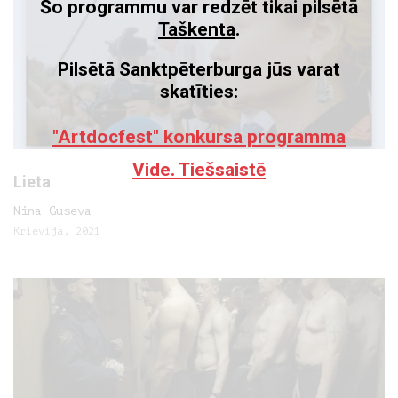
Šo programmu var redzēt tikai pilsētā
Taškenta
.
Pilsētā Sanktpēterburga jūs varat
skatīties:
"Artdocfest" konkursa programma
Vide. Tiešsaistē
Lieta
Nina Guseva
Krievija, 2021