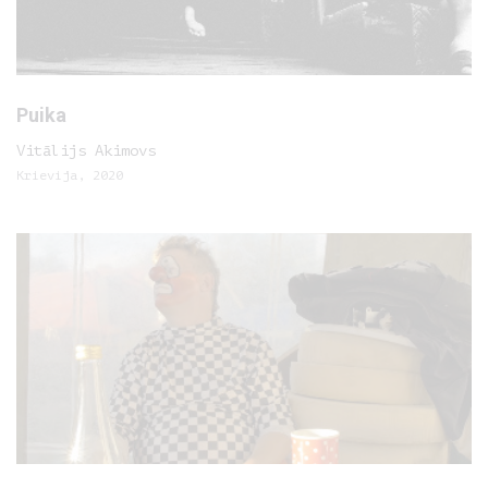
Puika
Vitālijs Akimovs
Krievija, 2020