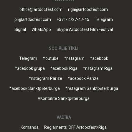
office@artdocfest.com
riga@artdocfest.com
pr@artdocfest.com
+371-2727-47-45
Telegram
Signal
WhatsApp
Skype Artdocfest Film Festival
SOCIĀLIE TĪKLI
Telegram
Youtube
*nstagram
*acebook
*acebook grupa
*acebook Rīga
*nstagram Rīga
*nstagram Parīze
*acebook Parīze
*acebook Sanktpēterburga
*nstagram Sanktpēterburga
VKontakte Sanktpēterburga
VADĪBA
Komanda
Reglaments IDFF Artdocfest/Riga