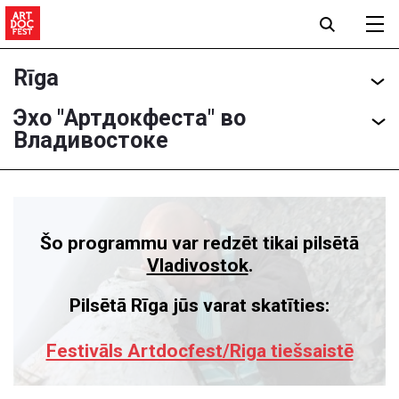
Rīga
Эхо "Артдокфеста" во
Владивостоке
Šo programmu var redzēt tikai pilsētā
Vladivostok
.
Pilsētā Rīga jūs varat skatīties:
Festivāls Artdocfest/Riga tiešsaistē