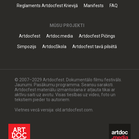
Reglaments Artdocfest Krievijā
Manifests
FAQ
MŪSU PROJEKTI
Artdocfest
Artdoc.media
Artdocfest Pičings
Simpozijs
ArtdocSkola
Artdocfest tavā pilsētā
© 2007–2029 Artdocfest. Dokumentālo filmu festivāls.
Jaunumi. Pasākumu programma. Seansu saraksti.
Artdocfest materiālu izmantošana ir atļauta tikai ar
aktīvu saiti uz avotu. Visas tiesības uz video, foto un
tekstiem pieder to autoriem.
Vietnes vecā versija: old.artdocfest.com.