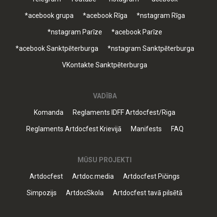
*acebook grupa
*acebook Rīga
*nstagram Rīga
*nstagram Parīze
*acebook Parīze
*acebook Sanktpēterburga
*nstagram Sanktpēterburga
VKontakte Sanktpēterburga
VADĪBA
Komanda
Reglaments IDFF Artdocfest/Riga
Reglaments Artdocfest Krievijā
Manifests
FAQ
MŪSU PROJEKTI
Artdocfest
Artdoc.media
Artdocfest Pičings
Simpozijs
ArtdocSkola
Artdocfest tavā pilsētā