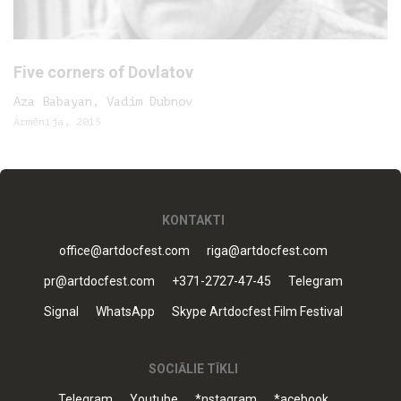
Five corners of Dovlatov
Aza Babayan, Vadim Dubnov
Armēnija, 2015
KONTAKTI
office@artdocfest.com
riga@artdocfest.com
pr@artdocfest.com
+371-2727-47-45
Telegram
Signal
WhatsApp
Skype Artdocfest Film Festival
SOCIĀLIE TĪKLI
Telegram
Youtube
*nstagram
*acebook