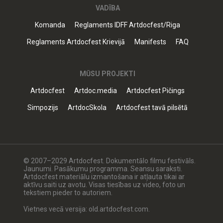
VADĪBA
Komanda
Reglaments IDFF Artdocfest/Riga
Reglaments Artdocfest Krievijā
Manifests
FAQ
MŪSU PROJEKTI
Artdocfest
Artdoc.media
Artdocfest Pičings
Simpozijs
ArtdocSkola
Artdocfest tavā pilsētā
© 2007–2029 Artdocfest. Dokumentālo filmu festivāls.
Jaunumi. Pasākumu programma. Seansu saraksti.
Artdocfest materiālu izmantošana ir atļauta tikai ar
aktīvu saiti uz avotu. Visas tiesības uz video, foto un
tekstiem pieder to autoriem.
Vietnes vecā versija: old.artdocfest.com.