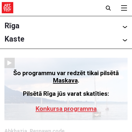
Rīga
Kaste
Šo programmu var redzēt tikai pilsētā
Maskava
.
Pilsētā Rīga jūs varat skatīties:
Konkursa programma
Abkhazia. Respawn code