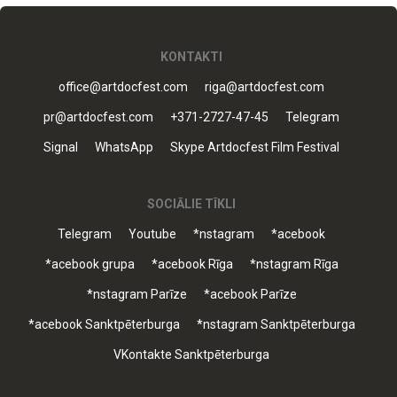
KONTAKTI
office@artdocfest.com
riga@artdocfest.com
pr@artdocfest.com
+371-2727-47-45
Telegram
Signal
WhatsApp
Skype Artdocfest Film Festival
SOCIĀLIE TĪKLI
Telegram
Youtube
*nstagram
*acebook
*acebook grupa
*acebook Rīga
*nstagram Rīga
*nstagram Parīze
*acebook Parīze
*acebook Sanktpēterburga
*nstagram Sanktpēterburga
VKontakte Sanktpēterburga