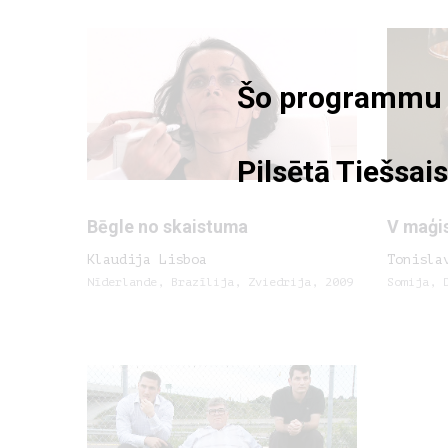
Šo programmu va
Pilsētā Tiešsais
Bēgle no skaistuma
V maģi
Klaudija Lisboa
Tonisla
Nīderlande, Brazīlija, Zviedrija, 2009
Somija, 