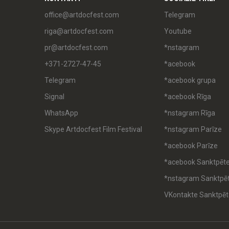
office@artdocfest.com
Telegram
riga@artdocfest.com
Youtube
pr@artdocfest.com
*nstagram
+371-2727-47-45
*acebook
Telegram
*acebook grupa
Signal
*acebook Rīga
WhatsApp
*nstagram Rīga
Skype Artdocfest Film Festival
*nstagram Parīze
*acebook Parīze
*acebook Sanktpēt
*nstagram Sanktpē
VKontakte Sanktpēt