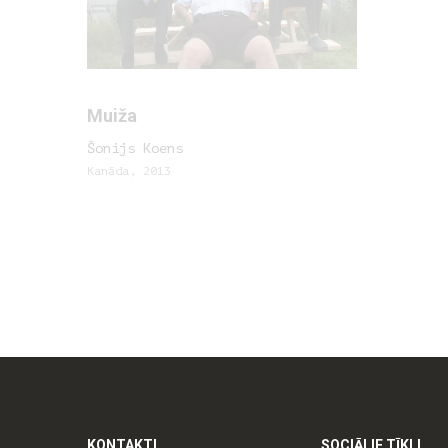
Muiža
Šonijs Koens
Kanāda, 2013
KONTAKTI
SOCIĀLIE TĪKLI