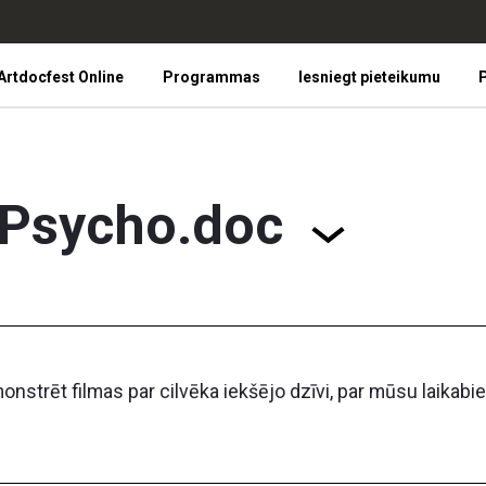
Artdocfest Online
Programmas
Iesniegt pieteikumu
P
Psycho.doc
strēt filmas par cilvēka iekšējo dzīvi, par mūsu laikabie