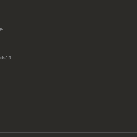
gs
ilsētā