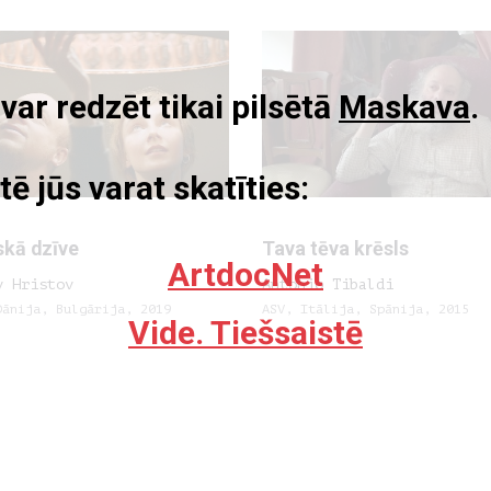
r redzēt tikai pilsētā
Maskava
.
tē jūs varat skatīties:
skā dzīve
Tava tēva krēsls
ArtdocNet
v Hristov
Antonio Tibaldi
Dānija, Bulgārija, 2019
ASV, Itālija, Spānija, 2015
Vide. Tiešsaistē