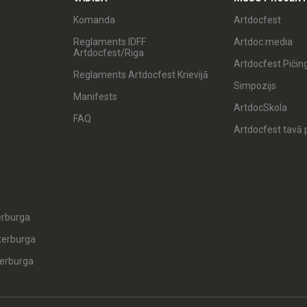
Komanda
Artdocfest
Reglaments IDFF
Artdoc.media
Artdocfest/Riga
Artdocfest Pičin
Reglaments Artdocfest Krievijā
Simpozijs
Manifests
ArtdocSkola
FAQ
Artdocfest tavā p
erburga
terburga
erburga