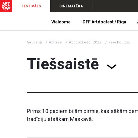
FESTIVĀLS
SINEMATĒKA
Welcome
IDFF Artdocfest / Riga
Galvenā
Arhīvs
Artdocfest 2022
Psycho.doc
Tiešsaistē
Pirms 10 gadiem bijām pirmie, kas sākām demon
tradīciju atsākam Maskavā.