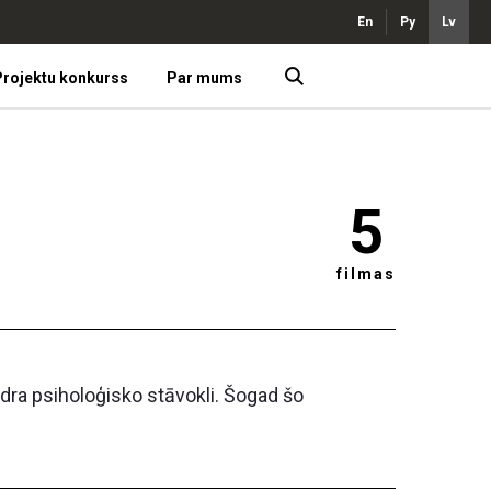
En
Ру
Lv
rojektu konkurss
Par mums
5
filmas
dra psiholoģisko stāvokli. Šogad šo