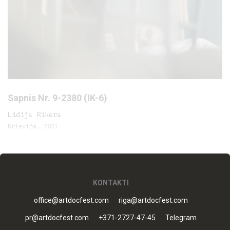
Sapnis Nr. 9-2380 (IK-6)
Lidija Rikera
Krievija, 2021
KONTAKTI
office@artdocfest.com
riga@artdocfest.com
pr@artdocfest.com
+371-2727-47-45
Telegram