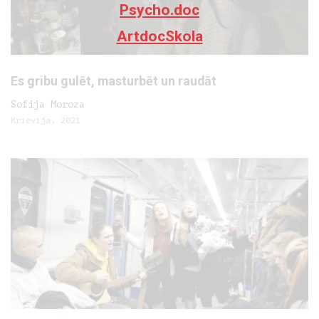
Psycho.doc
ArtdocSkola
Es gribu gulēt, masturbēt un raudāt
Sofija Moroza
Krievija, 2021