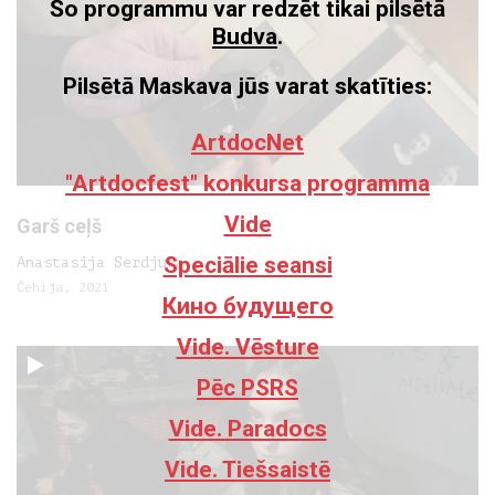
Šo programmu var redzēt tikai pilsētā
Budva
.
Pilsētā Maskava jūs varat skatīties:
ArtdocNet
"Artdocfest" konkursa programma
Vide
Garš ceļš
Speciālie seansi
Anastasija Serdjuka
Čehija, 2021
Кино будущего
Vide. Vēsture
Pēc PSRS
Vide. Paradocs
Vide. Tiešsaistē