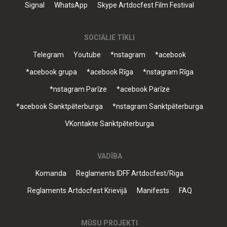
Signal
WhatsApp
Skype Artdocfest Film Festival
SOCIĀLIE TĪKLI
Telegram
Youtube
*nstagram
*acebook
*acebook grupa
*acebook Rīga
*nstagram Rīga
*nstagram Parīze
*acebook Parīze
*acebook Sanktpēterburga
*nstagram Sanktpēterburga
VKontakte Sanktpēterburga
VADĪBA
Komanda
Reglaments IDFF Artdocfest/Riga
Reglaments Artdocfest Krievijā
Manifests
FAQ
MŪSU PROJEKTI