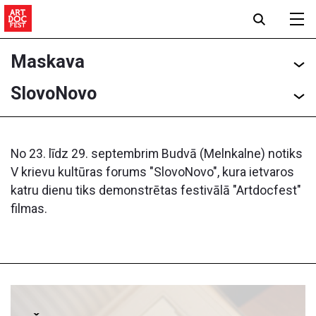
Maskava
SlovoNovo
No 23. līdz 29. septembrim Budvā (Melnkalne) notiks
V krievu kultūras forums "SlovoNovo", kura ietvaros
katru dienu tiks demonstrētas festivālā "Artdoсfest"
filmas.