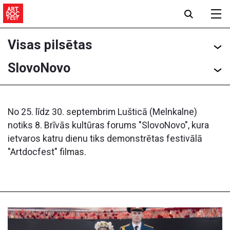
Visas pilsētas
SlovoNovo
No 25. līdz 30. septembrim Lušticā (Melnkalne)
notiks 8. Brīvās kultūras forums "SlovoNovo", kura
ietvaros katru dienu tiks demonstrētas festivālā
"Artdoсfest" filmas.