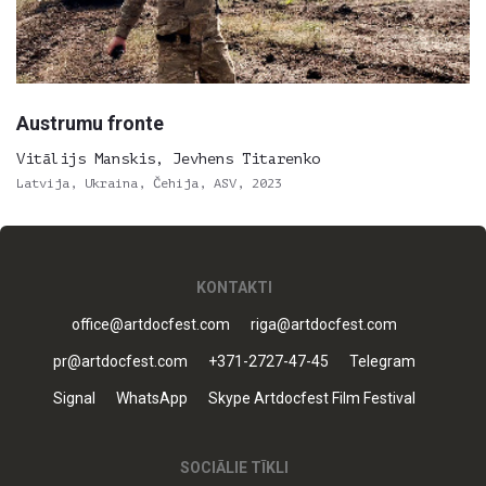
Austrumu fronte
Vitālijs Manskis, Jevhens Titarenko
Latvija, Ukraina, Čehija, ASV, 2023
KONTAKTI
office@artdocfest.com
riga@artdocfest.com
pr@artdocfest.com
+371-2727-47-45
Telegram
Signal
WhatsApp
Skype Artdocfest Film Festival
SOCIĀLIE TĪKLI