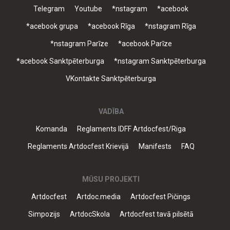
Telegram
Youtube
*nstagram
*acebook
*acebook grupa
*acebook Rīga
*nstagram Rīga
*nstagram Parīze
*acebook Parīze
*acebook Sanktpēterburga
*nstagram Sanktpēterburga
VKontakte Sanktpēterburga
VADĪBA
Komanda
Reglaments IDFF Artdocfest/Riga
Reglaments Artdocfest Krievijā
Manifests
FAQ
MŪSU PROJEKTI
Artdocfest
Artdoc.media
Artdocfest Pičings
Simpozijs
ArtdocSkola
Artdocfest tavā pilsētā