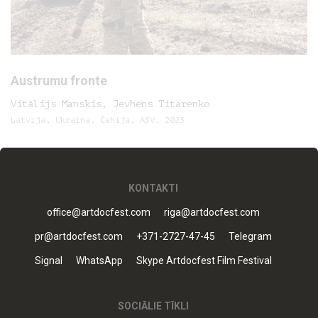
Austrumu fronte
Vitālijs Manskis, Jevhens Titarenko
Latvija, Ukraina, Čehija, ASV, 2023
KONTAKTI
office@artdocfest.com
riga@artdocfest.com
pr@artdocfest.com
+371-2727-47-45
Telegram
Signal
WhatsApp
Skype Artdocfest Film Festival
SOCIĀLIE TĪKLI