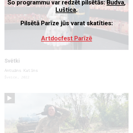
Šo programmu var redzēt pilsētās:
Budva
,
Luštica
.
Pilsētā Parīze jūs varat skatīties:
Artdocfest Parīzē
Svētki
Antuāns Katins
Šveice, 2022