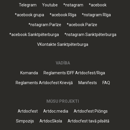
Telegram
Youtube
*nstagram
*acebook
*acebook grupa
*acebook Rīga
*nstagram Rīga
*nstagram Parīze
*acebook Parīze
*acebook Sanktpēterburga
*nstagram Sanktpēterburga
VKontakte Sanktpēterburga
VADĪBA
Komanda
Reglaments IDFF Artdocfest/Riga
Reglaments Artdocfest Krievijā
Manifests
FAQ
MŪSU PROJEKTI
Artdocfest
Artdoc.media
Artdocfest Pičings
Simpozijs
ArtdocSkola
Artdocfest tavā pilsētā