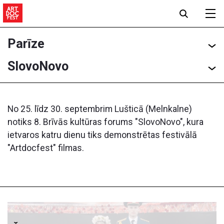
Parīze
SlovoNovo
No 25. līdz 30. septembrim Lušticā (Melnkalne)
notiks 8. Brīvās kultūras forums "SlovoNovo", kura
ietvaros katru dienu tiks demonstrētas festivālā
"Artdoсfest" filmas.