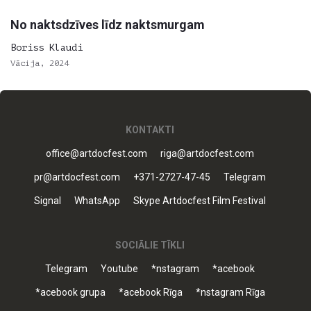
No naktsdzīves līdz naktsmurgam
Boriss Klaudi
Vācija, 2024
KONTAKTI
office@artdocfest.com
riga@artdocfest.com
pr@artdocfest.com
+371-2727-47-45
Telegram
Signal
WhatsApp
Skype Artdocfest Film Festival
SOCIĀLIE TĪKLI
Telegram
Youtube
*nstagram
*acebook
*acebook grupa
*acebook Rīga
*nstagram Rīga