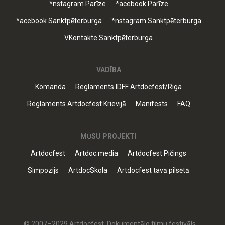
*nstagram Parīze
*acebook Parīze
*acebook Sanktpēterburga
*nstagram Sanktpēterburga
VKontakte Sanktpēterburga
VADĪBA
Komanda
Reglaments IDFF Artdocfest/Riga
Reglaments Artdocfest Krievijā
Manifests
FAQ
MŪSU PROJEKTI
Artdocfest
Artdoc.media
Artdocfest Pičings
Simpozijs
ArtdocSkola
Artdocfest tavā pilsētā
© 2007–2029 Artdocfest. Dokumentālo filmu festivāls.