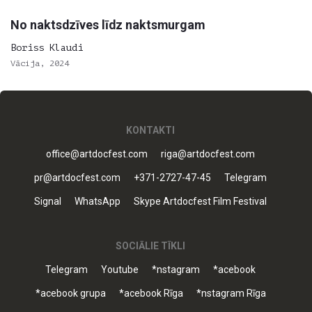
No naktsdzīves līdz naktsmurgam
Boriss Klaudi
Vācija, 2024
KONTAKTI
office@artdocfest.com
riga@artdocfest.com
pr@artdocfest.com
+371-2727-47-45
Telegram
Signal
WhatsApp
Skype Artdocfest Film Festival
SOCIĀLIE TĪKLI
Telegram
Youtube
*nstagram
*acebook
*acebook grupa
*acebook Rīga
*nstagram Rīga