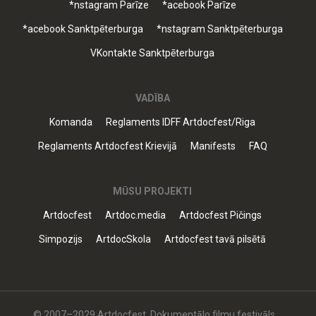
*nstagram Parīze
*acebook Parīze
*acebook Sanktpēterburga
*nstagram Sanktpēterburga
VKontakte Sanktpēterburga
VADĪBA
Komanda
Reglaments IDFF Artdocfest/Riga
Reglaments Artdocfest Krievijā
Manifests
FAQ
MŪSU PROJEKTI
Artdocfest
Artdoc.media
Artdocfest Pičings
Simpozijs
ArtdocSkola
Artdocfest tavā pilsētā
© 2007–2029 Artdocfest. Dokumentālo filmu festivāls.